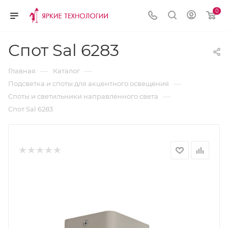
0
Спот Sal 6283
—
—
Главная
Каталог
—
Подсветка и споты для акцентного освещения
—
Споты и светильники направленного света
Спот Sal 6283