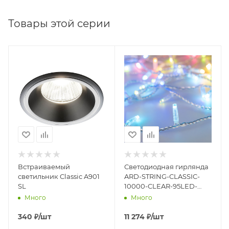
Товары этой серии
Встраиваемый
Светодиодная гирлянда
светильник Classic A901
ARD-STRING-CLASSIC-
SL
10000-CLEAR-95LED-
LIVE RGBW-DMX (24V,
Много
Много
10W) (Ardecoled, IP65)
031741
340
₽
/шт
11 274
₽
/шт