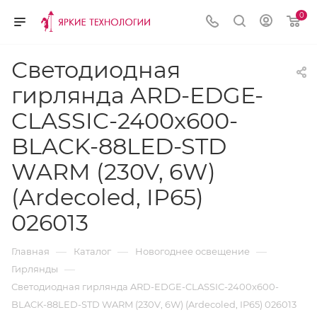
0
Светодиодная
гирлянда ARD-EDGE-
CLASSIC-2400x600-
BLACK-88LED-STD
WARM (230V, 6W)
(Ardecoled, IP65)
026013
—
—
—
Главная
Каталог
Новогоднее освещение
—
Гирлянды
Светодиодная гирлянда ARD-EDGE-CLASSIC-2400x600-
BLACK-88LED-STD WARM (230V, 6W) (Ardecoled, IP65) 026013