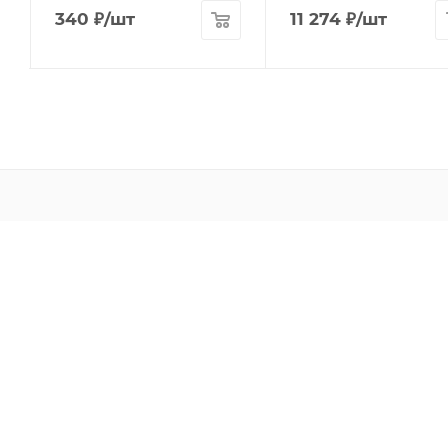
340
₽
/шт
11 274
₽
/шт
Favourite
Lightstar
Eglo
Novotech
Artelamp
Fumagalli
Odeon Light
Sonex
Maytoni
Omnilux
Mantra
Voltega
L'Arte Luce
Loft It