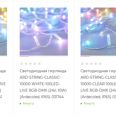
нда
Светодиодная гирлянда
Светодиодная ги
-
ARD-STRING-CLASSIC-
ARD-STRING-CLASS
IVE
10000-WHITE-100LED-
10000-CLEAR-100L
)
LIVE RGB-DMX (24V, 10W)
LIVE RGB-DMX (24V
41
(Ardecoled, IP65) 031744
(Ardecoled, IP65) 0
Много
Много