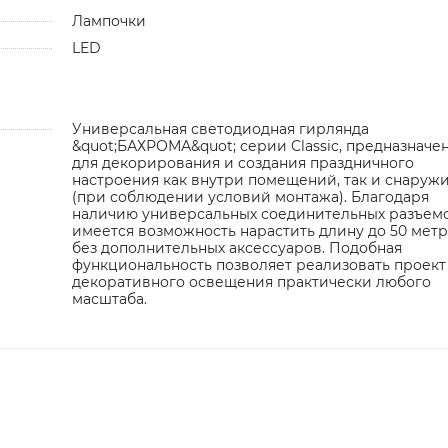
Лампочки
LED
Универсальная светодиодная гирлянда
&quot;БАХРОМА&quot; серии Classic, предназначе
для декорирования и создания праздничного
настроения как внутри помещений, так и снаруж
(при соблюдении условий монтажа). Благодаря
наличию универсальных соединительных разъемо
имеется возможность нарастить длину до 50 мет
без дополнительных аксессуаров. Подобная
функциональность позволяет реализовать проект
декоративного освещения практически любого
масштаба.