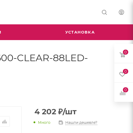
М
УСТАНОВКА
0
600-CLEAR-88LED-
0
0
4 202
₽
/шт
Много
Нашли дешевле?