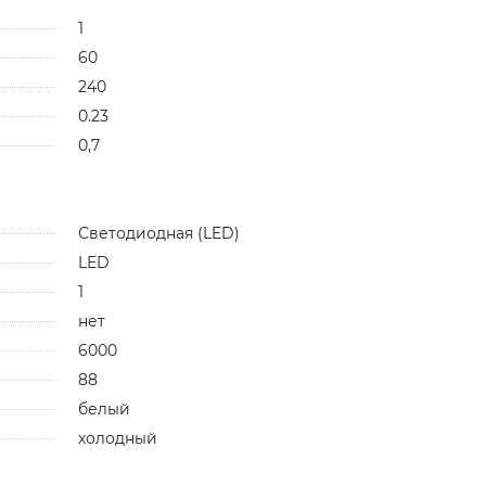
1
60
240
0.23
0,7
Светодиодная (LED)
LED
1
нет
6000
88
белый
холодный