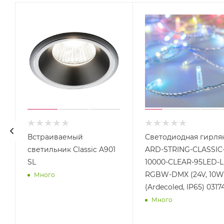
Встраиваемый
Светодиодная гирля
светильник Classic A901
ARD-STRING-CLASSIC
SL
10000-CLEAR-95LED-L
RGBW-DMX (24V, 10W
Много
(Ardecoled, IP65) 0317
Много