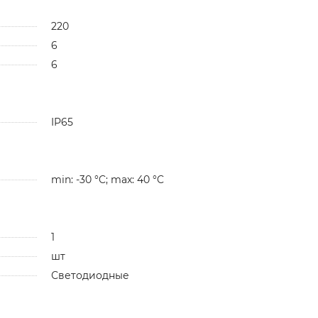
220
6
6
IP65
min: -30 °C; max: 40 °C
1
шт
Светодиодные