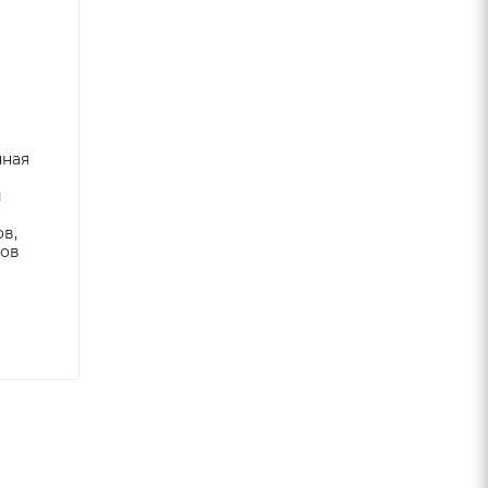
нная
и
в,
ров