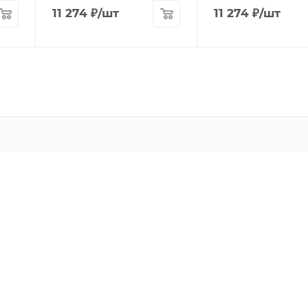
11 274
₽
/шт
11 274
₽
/шт
Imex
F-Promo
Lumion
Arlight
Oasis Light
Vele Luce
Freya
Stilfort
Kink Light
Moderli
Newport
MyFar
Escada