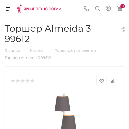
0
Торшер Almeida 3
99612
—
—
—
Главная
Каталог
Торшеры напольные
Торшер Almeida 3 99612