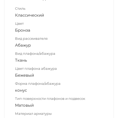
Стиль
Классический
Цвет
Бронза
Вид рассеивателя
Абажур
Вид плафона/абажура
Ткань
Цвет плафона абажура
Бежевый
Форма плафона/абажура
конус
Тип поверхности плафонов и подвесок
Матовый
Материал арматуры