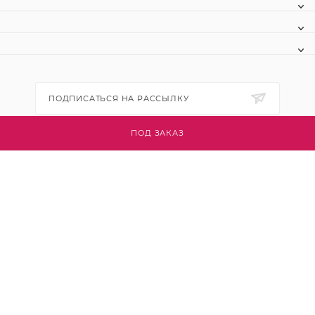
ПОДПИСАТЬСЯ НА РАССЫЛКУ
ПОД ЗАКАЗ
+7 (495) 445-03-32
info@btsvet.ru
Московская область, г. Химки, ул.
Московская, д. 12
2026 © Btsvet - интернет-магазин