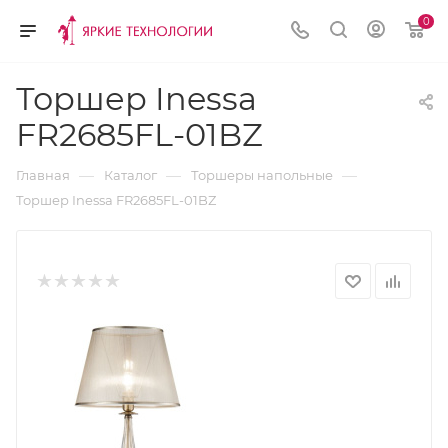
0
Торшер Inessa
FR2685FL-01BZ
—
—
—
Главная
Каталог
Торшеры напольные
Торшер Inessa FR2685FL-01BZ