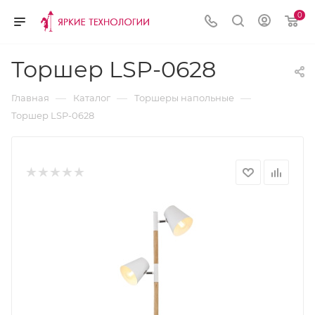
0
Торшер LSP-0628
—
—
—
Главная
Каталог
Торшеры напольные
Торшер LSP-0628