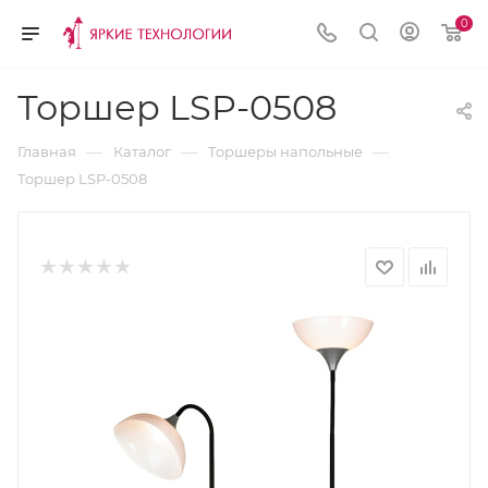
0
Торшер LSP-0508
—
—
—
Главная
Каталог
Торшеры напольные
Торшер LSP-0508