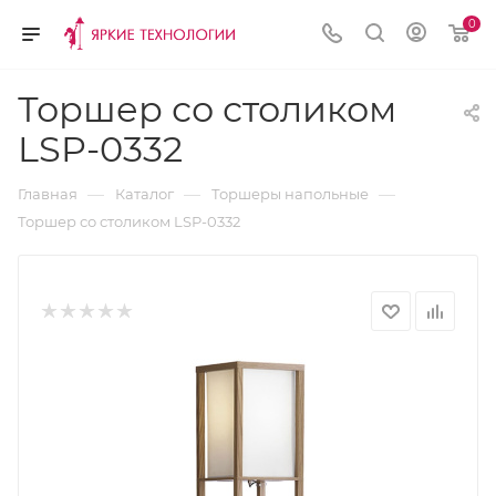
0
Торшер со столиком
LSP-0332
—
—
—
Главная
Каталог
Торшеры напольные
Торшер со столиком LSP-0332