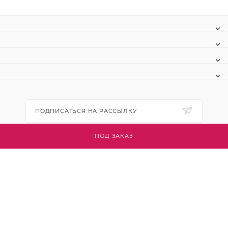
ПОДПИСАТЬСЯ НА РАССЫЛКУ
ПОД ЗАКАЗ
+7 (495) 445-03-32
info@btsvet.ru
Московская область, г. Химки, ул.
Московская, д. 12