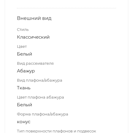
Внешний вид
Стиль
Классический
Цвет
Белый
Вид рассеивателя
Абажур
Вид плафона/абажура
Ткань
Цвет плафона абажура
Белый
Форма плафона/абажура
конус
Тип поверхности плафонов и подвесок