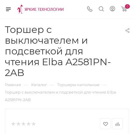
0
Торшер с
выключателем и
подсветкой для
чтения Elba A2581PN-
2AB
—
—
—
Главная
Каталог
Торшеры напольные
Торшер с выключателем и подсветкой для чтения Elba
A2581PN-2AB