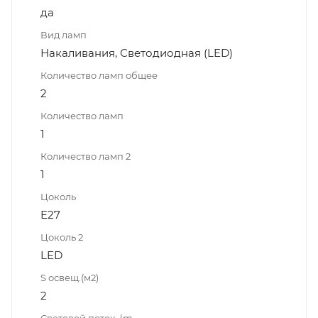
да
Вид ламп
Накаливания, Светодиодная (LED)
Количество ламп общее
2
Количество ламп
1
Количество ламп 2
1
Цоколь
E27
Цоколь 2
LED
S освещ.(м2)
2
Световой поток, lm