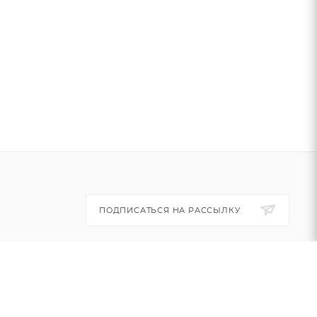
ПОДПИСАТЬСЯ НА РАССЫЛКУ
+7 (495) 445-03-32
info@btsvet.ru
Московская область, г. Химки,