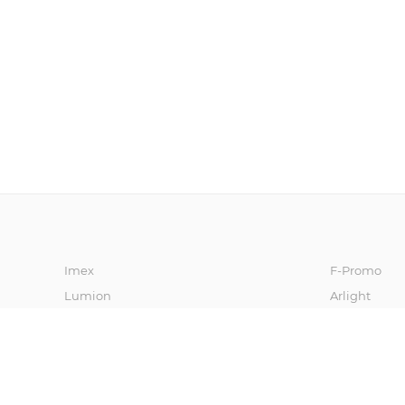
Imex
F-Promo
Lumion
Arlight
Oasis Light
Vele Luce
Freya
Stilfort
Kink Light
Moderli
Newport
MyFar