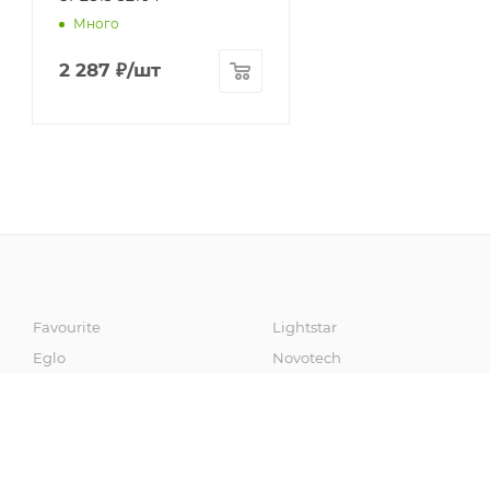
Много
2 287
₽
/шт
Favourite
Lightstar
Eglo
Novotech
Artelamp
Fumagalli
Odeon Light
Sonex
Maytoni
Omnilux
Mantra
Voltega