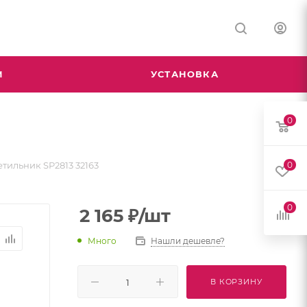
М
УСТАНОВКА
0
тильник SP2813 32163
0
0
2 165
₽
/шт
Много
Нашли дешевле?
В КОРЗИНУ