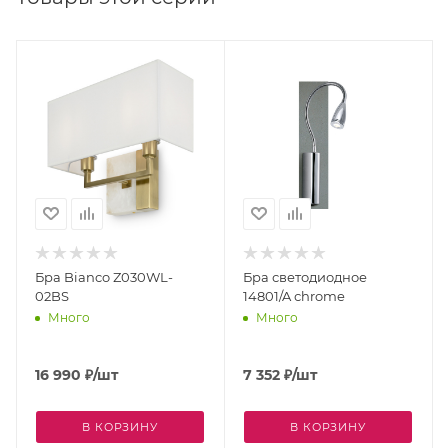
Бра Bianco Z030WL-
Бра светодиодное
 двухрядная без проводов
02BS
14801/A сhrome
Много
Много
16 990
₽
/шт
7 352
₽
/шт
В КОРЗИНУ
В КОРЗИНУ