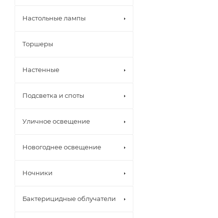
Настольные лампы
Торшеры
Настенные
Подсветка и споты
Уличное освещение
Новогоднее освещение
Комп
онент
Ночники
ы для
треко
вых
Бактерицидные облучатели
систе
м