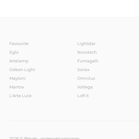
Favourite
Lightstar
Eglo
Novotech
Artelamp
Fumagalli
Odeon Light
Sonex
Maytoni
Omnilux
Mantra
Voltega
L'Arte Luce
Loft It
2026 © Btsvet - интернет-магазин