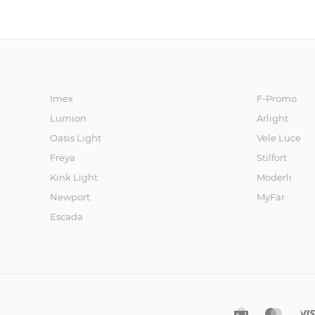
льник
и
Назе
мные
фона
ри
Imex
F-Promo
Lumion
Arlight
Oasis Light
Vele Luce
Freya
Stilfort
Kink Light
Moderli
Newport
MyFar
Escada