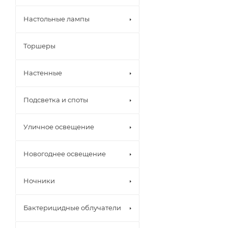
Настольные лампы
Торшеры
Настенные
Подсветка и споты
Уличное освещение
Новогоднее освещение
Комп
онент
Ночники
ы для
треко
вых
Бактерицидные облучатели
систе
м