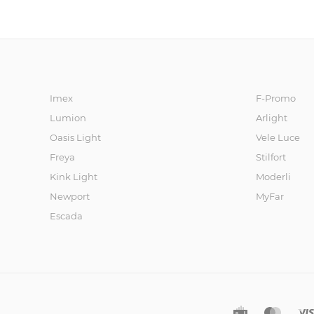
льник
и
Назе
мные
фона
ри
Imex
F-Promo
Lumion
Arlight
Oasis Light
Vele Luce
Freya
Stilfort
Kink Light
Moderli
Newport
MyFar
Escada