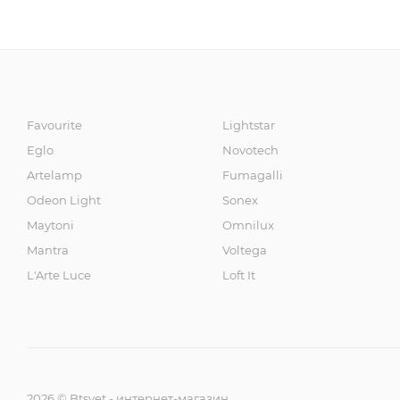
Favourite
Lightstar
Eglo
Novotech
Artelamp
Fumagalli
Odeon Light
Sonex
Maytoni
Omnilux
Mantra
Voltega
L'Arte Luce
Loft It
2026 © Btsvet - интернет-магазин