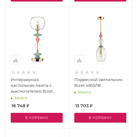
Интерьерная
Подвесной светильник
настольная лампа с
Bizet 4855/1B
выключателем Bizet
Много
4855/1T
Много
16 748
₽
13 703
₽
В КОРЗИНУ
В КОРЗИНУ