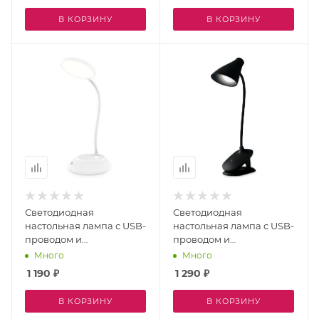
режимом Desk DE530
термометром и
В КОРЗИНУ
В КОРЗИНУ
RGB
будильником Desk
DE509
Светодиодная
Светодиодная
настольная лампа с USB-
настольная лампа с USB-
проводом и
проводом и
регулировкой цветовой
регулировкой цветовой
Много
Много
температуры DESK
температуры DESK
1 190
₽
1 290
₽
DE600
DE707
В КОРЗИНУ
В КОРЗИНУ