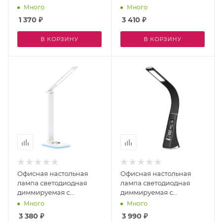
управления DESK
выключателем
Много
Много
DE8387
регулировкой цветовой
1 370
₽
3 410
₽
температуры и
беспроводным ЗУ Desk
В КОРЗИНУ
В КОРЗИНУ
DE522
Офисная настольная
Офисная настольная
лампа светодиодная
лампа светодиодная
диммируемая с
диммируемая с
выключателем
выключателем
Много
Много
регулировкой цветовой
регулировкой цветовой
3 380
₽
3 990
₽
температуры и ночным
температуры часами