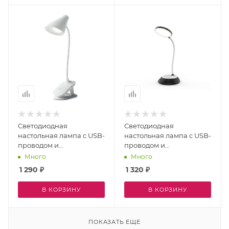
Светодиодная
Светодиодная
настольная лампа с USB-
настольная лампа с USB-
проводом и
проводом и
регулировкой цветовой
регулировкой цветовой
Много
Много
температуры DESK
температуры DESK
1 290
₽
1 320
₽
DE705
DE601
В КОРЗИНУ
В КОРЗИНУ
ПОКАЗАТЬ ЕЩЕ