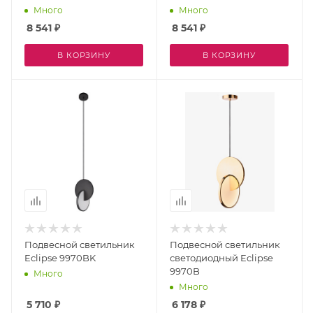
2108/00/01W
2108/11/01W
Много
Много
8 541
₽
8 541
₽
В КОРЗИНУ
В КОРЗИНУ
Подвесной светильник
Подвесной светильник
Eclipse 9970BK
светодиодный Eclipse
9970B
Много
Много
5 710
₽
6 178
₽