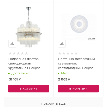
Подвесная люстра
Настенно-потолочный
светодиодная
светильник
хрустальная Eclipse
светодиодный Eclipse
2108/11/13P
SMD-926312 WH-3000K
Достаточно
Мало
31 161
₽
2 063
₽
В КОРЗИНУ
В КОРЗИНУ
ПОКАЗАТЬ ЕЩЕ