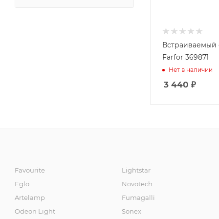
Встраиваемый 
Farfor 369871
Нет в наличии
3 440
₽
Favourite
Lightstar
Eglo
Novotech
Artelamp
Fumagalli
Odeon Light
Sonex