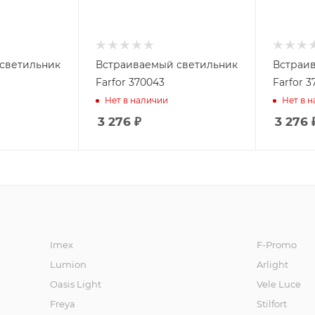
светильник
Встраиваемый светильник
Встраи
Farfor 370043
Farfor 3
Нет в наличии
Нет в 
3 276
₽
3 276
Imex
F-Promo
Lumion
Arlight
Oasis Light
Vele Luce
Freya
Stilfort