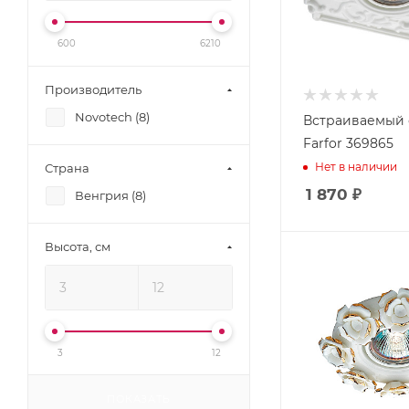
600
6210
Производитель
Novotech (
8
)
Встраиваемый 
Farfor 369865
Нет в наличии
Страна
1 870
₽
Венгрия (
8
)
Высота, см
3
12
ПОКАЗАТЬ