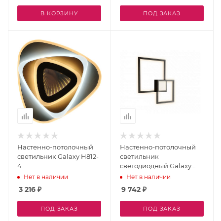
В КОРЗИНУ
ПОД ЗАКАЗ
Настенно-потолочный
Настенно-потолочный
светильник Galaxy H812-
светильник
4
светодиодный Galaxy
X046224 24W 3000K BK
Нет в наличии
Нет в наличии
3 216
₽
9 742
₽
ПОД ЗАКАЗ
ПОД ЗАКАЗ