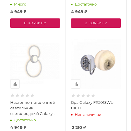
X046324 24W 3000K BK
X046324 24W 3000K WH
Много
Достаточно
4 949
₽
4 949
₽
В КОРЗИНУ
В КОРЗИНУ
Настенно-потолочный
Бра Galaxy FR5013WL-
светильник
01CH
светодиодный Galaxy
Нет в наличии
X046124 24W 3000K WH
Достаточно
4 949
₽
2 210
₽