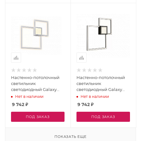
Настенно-потолочный
Настенно-потолочный
светильник
светильник
светодиодный Galaxy
светодиодный Galaxy
X046224 24W 3000K WH
X046424 24W 3000K BK
Нет в наличии
Нет в наличии
9 742
₽
9 742
₽
ПОД ЗАКАЗ
ПОД ЗАКАЗ
ПОКАЗАТЬ ЕЩЕ