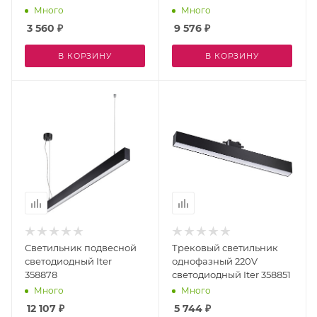
358849
Много
Много
3 560
₽
9 576
₽
В КОРЗИНУ
В КОРЗИНУ
Светильник подвесной
Трековый светильник
светодиодный Iter
однофазный 220V
358878
светодиодный Iter 358851
Много
Много
12 107
₽
5 744
₽