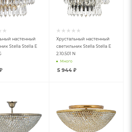
ьный настенный
Хрустальный настенный
ик Stella Stella E
светильник Stella Stella E
G
2.10.501 N
Много
₽
5 944
₽