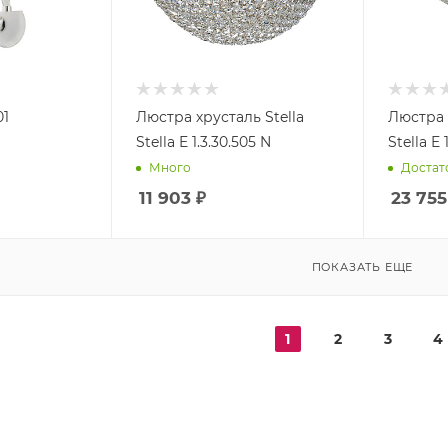
01
Люстра хрусталь Stella
Люстра 
Stella E 1.3.30.505 N
Stella E 
Много
Достат
11 903
₽
23 755
ПОКАЗАТЬ ЕЩЕ
1
2
3
4