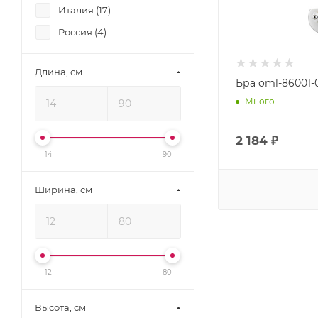
Италия (
17
)
Россия (
4
)
Длина, см
Бра oml-86001-
Много
2 184
₽
14
90
Ширина, см
12
80
Высота, см