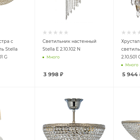
стра с
Светильник настенный
Хрустал
ь Stella
Stella E 2.10.102 N
светильн
01 G
2.10.501 
Много
Много
3 998
₽
5 944