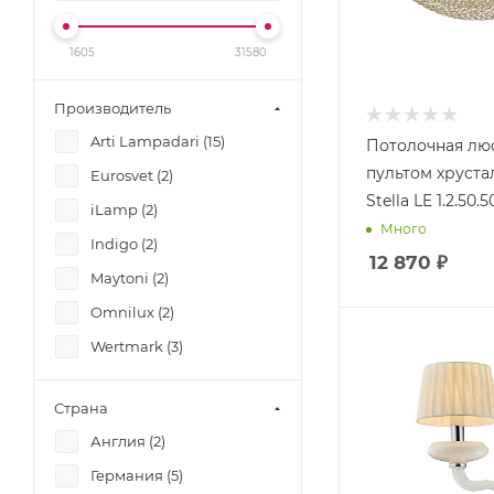
1605
31580
Производитель
Arti Lampadari (
15
)
Потолочная лю
пультом хрустал
Eurosvet (
2
)
Stella LE 1.2.50.5
iLamp (
2
)
Много
Indigo (
2
)
12 870
₽
Maytoni (
2
)
Omnilux (
2
)
Wertmark (
3
)
Страна
Англия (
2
)
Германия (
5
)