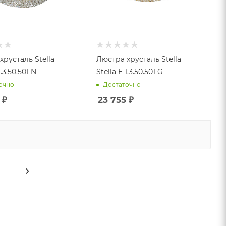
хрусталь Stella
Люстра хрусталь Stella
1.3.50.501 N
Stella E 1.3.50.501 G
очно
Достаточно
₽
23 755
₽