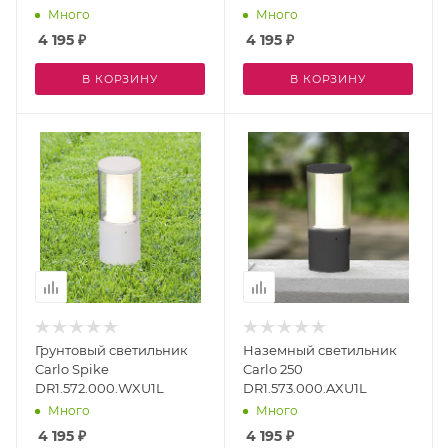
Много
Много
4 195
₽
4 195
₽
В КОРЗИНУ
В КОРЗИНУ
Грунтовый светильник
Наземный светильник
Carlo Spike
Carlo 250
DR1.572.000.WXU1L
DR1.573.000.AXU1L
Много
Много
4 195
₽
4 195
₽