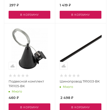
297
₽
1 419
₽
В КОРЗИНУ
В КОРЗИНУ
Подвесной комплект
Шинопровод TR1003-BK
TR1105-BK
Много
Много
460
₽
2 498
₽
В КОРЗИНУ
В КОРЗИНУ