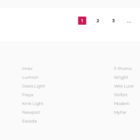
1
2
3
Imex
F-Promo
Lumion
Arlight
Oasis Light
Vele Luce
Freya
Stilfort
Kink Light
Moderli
Newport
MyFar
Escada