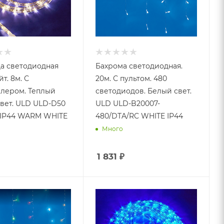
а светодиодная
Бахрома светодиодная.
т. 8м. С
20м. С пультом. 480
лером. Теплый
светодиодов. Белый свет.
вет. ULD ULD-D50
ULD ULD-B20007-
 IP44 WARM WHITE
480/DTA/RC WHITE IP44
Много
1 831
₽