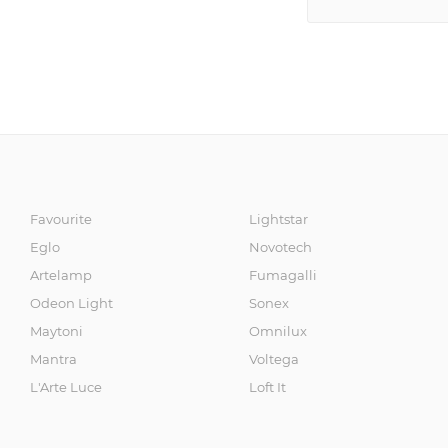
Favourite
Lightstar
Eglo
Novotech
Artelamp
Fumagalli
Odeon Light
Sonex
Maytoni
Omnilux
Mantra
Voltega
L'Arte Luce
Loft It