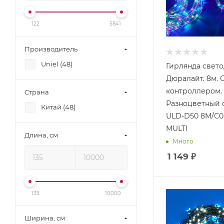
122
5841
Производитель
Uniel (
48
)
Гирлянда свет
Дюралайт. 8м. 
контроллером.
Страна
Разноцветный с
Китай (
48
)
ULD-D50 8M/С0
MULTI
Длина, см
Много
1 149
₽
135
10000
Ширина, см