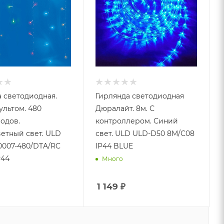
 светодиодная.
Гирлянда светодиодная
ультом. 480
Дюралайт. 8м. С
одов.
контроллером. Синий
етный свет. ULD
свет. ULD ULD-D50 8M/С08
007-480/DTA/RC
IP44 BLUE
P44
Много
1 149
₽