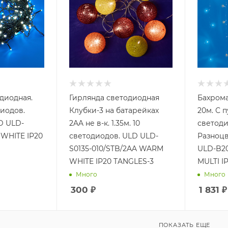
диодная.
Гирлянда светодиодная
Бахрома
диодов.
Клубки-3 на батарейках
20м. С п
D ULD-
2AA не в-к. 1.35м. 10
светоди
 WHITE IP20
светодиодов. ULD ULD-
Разноцв
S0135-010/STB/2AA WARM
ULD-B20
WHITE IP20 TANGLES-3
MULTI I
Много
Много
300
₽
1 831
₽
ПОКАЗАТЬ ЕЩЕ