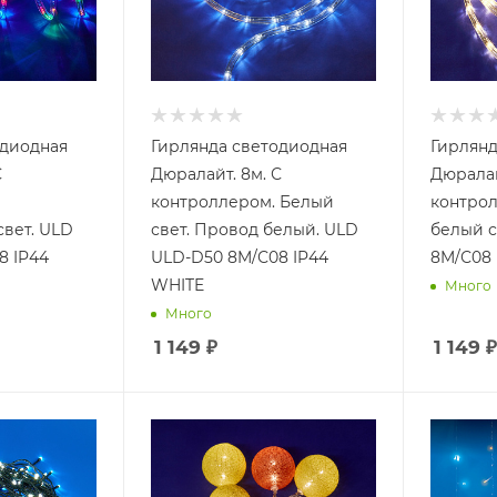
одиодная
Гирлянда светодиодная
Гирлянд
С
Дюралайт. 8м. С
Дюралай
контроллером. Белый
контрол
вет. ULD
свет. Провод белый. ULD
белый с
8 IP44
ULD-D50 8M/С08 IP44
8M/С08
WHITE
Много
Много
1 149
₽
1 149
₽