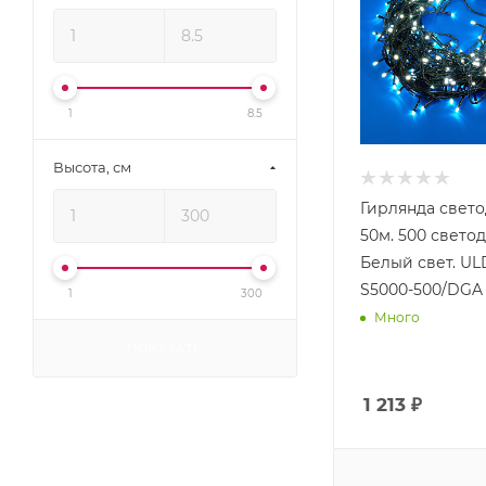
1
8.5
Высота, см
Гирлянда свето
50м. 500 свето
Белый свет. UL
S5000-500/DGA
1
300
Много
ПОКАЗАТЬ
1 213
₽