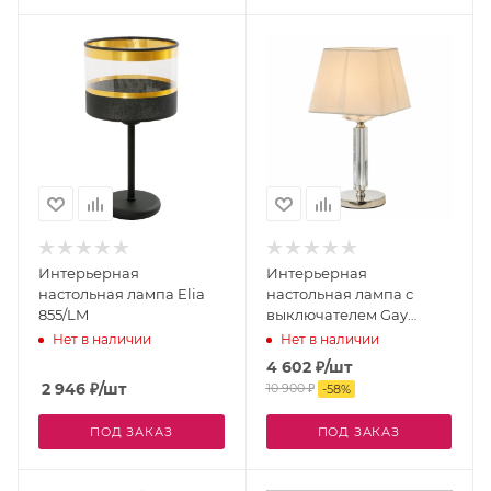
Интерьерная
Интерьерная
настольная лампа Elia
настольная лампа с
855/LM
выключателем Gay
APL.754.04.01
Нет в наличии
Нет в наличии
4 602
₽
/шт
2 946
₽
/шт
10 900
₽
-
58
%
ПОД ЗАКАЗ
ПОД ЗАКАЗ