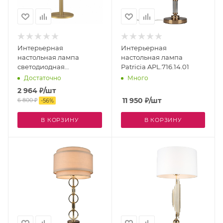
Интерьерная
Интерьерная
настольная лампа
настольная лампа
светодиодная
Patricia APL.716.14.01
Kolombina APL.622.04.05
Достаточно
Много
2 964
₽
/шт
11 950
₽
/шт
6 800
₽
-
56
%
В КОРЗИНУ
В КОРЗИНУ