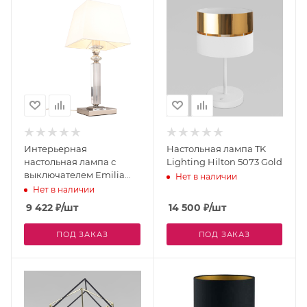
Интерьерная
Настольная лампа TK
настольная лампа с
Lighting Hilton 5073 Gold
выключателем Emilia
Нет в наличии
APL.723.04.01
Нет в наличии
9 422
₽
/шт
14 500
₽
/шт
ПОД ЗАКАЗ
ПОД ЗАКАЗ