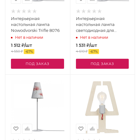
Интерьерная
Интерьерная
настольная лампа
настольная лампа
Nowodvorski Trifle 8076
светодиодная для
детской Trifle 8080
Нет в наличии
Нет в наличии
1 512
₽
/шт
1 531
₽
/шт
4 550
₽
4 610
₽
-
67
%
-
67
%
ПОД ЗАКАЗ
ПОД ЗАКАЗ