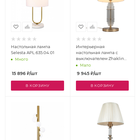
Настольная лампа
Интерьерная
Selesta APL.635.04.01
настольная лампа с
выключателем Zhaklin
Много
APL.744.04.01
Мало
15 896
₽
/шт
9 945
₽
/шт
В КОРЗИНУ
В КОРЗИНУ