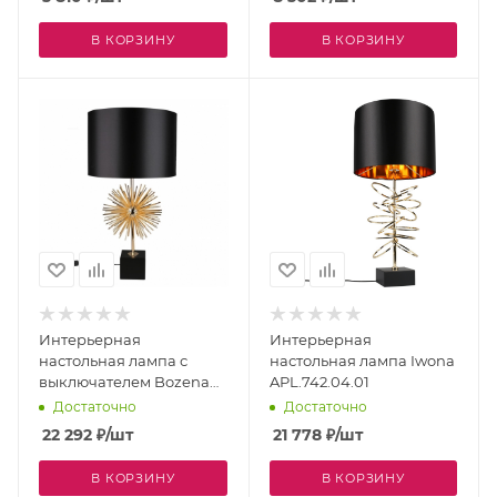
В КОРЗИНУ
В КОРЗИНУ
Интерьерная
Интерьерная
настольная лампа с
настольная лампа Iwona
выключателем Bozena
APL.742.04.01
APL.816.04.01
Достаточно
Достаточно
22 292
₽
/шт
21 778
₽
/шт
В КОРЗИНУ
В КОРЗИНУ