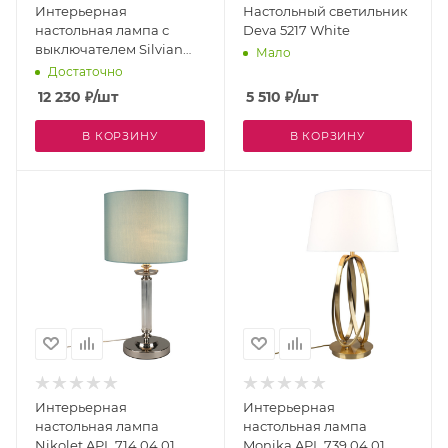
Интерьерная
Настольный светильник
настольная лампа с
Deva 5217 White
выключателем Silvian
Мало
APL.719.04.01
Достаточно
12 230
₽
/шт
5 510
₽
/шт
В КОРЗИНУ
В КОРЗИНУ
Интерьерная
Интерьерная
настольная лампа
настольная лампа
Nikolet APL.714.04.01
Monika APL.739.04.01