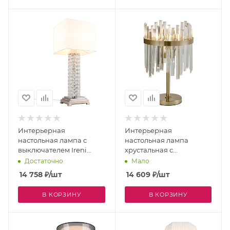
Интерьерная
Интерьерная
настольная лампа с
настольная лампа
выключателем Ireni
хрустальная с
APL.736.04.01
выключателем Melisa
Достаточно
Мало
APL.747.04.01
14 758
₽
/шт
14 609
₽
/шт
В КОРЗИНУ
В КОРЗИНУ