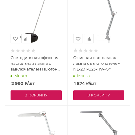
Светодиодная офисная
Офисная настольная
настольная лампа с
лампа с выключателем
выключателем Ньютон
NL-201-G23-11W-GY
CL803032
Много
Много
2 990
₽
/шт
1 874
₽
/шт
В КОРЗИНУ
В КОРЗИНУ