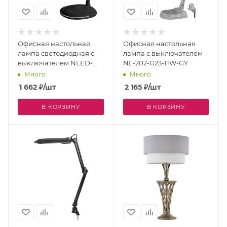
Офисная настольная
Офисная настольная
лампа светодиодная с
лампа с выключателем
выключателем NLED-
NL-202-G23-11W-GY
477-8W-BK
Много
Много
1 662
₽
/шт
2 165
₽
/шт
В КОРЗИНУ
В КОРЗИНУ