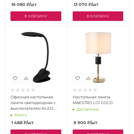
MOD070TL-L8B3K
16 080
₽
/шт
13 070
₽
/шт
В КОРЗИНУ
В КОРЗИНУ
Офисная настольная
Настольная лампа
лампа светодиодная с
MAESTRO LG1 GOLD
выключателем NLED-
Достаточно
478-8W-BK
Много
1 488
₽
/шт
6 900
₽
/шт