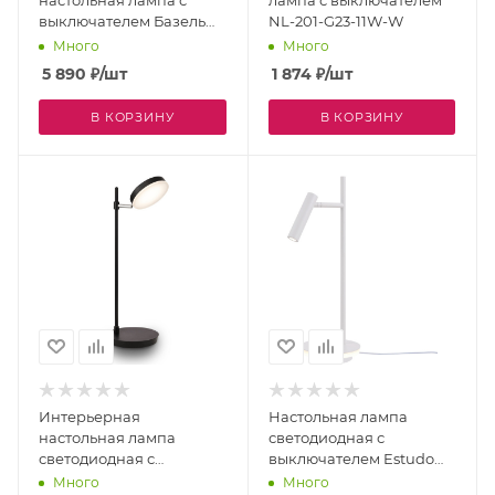
настольная лампа с
лампа с выключателем
выключателем Базель
NL-201-G23-11W-W
CL407805
Много
Много
5 890
₽
/шт
1 874
₽
/шт
В КОРЗИНУ
В КОРЗИНУ
Интерьерная
Настольная лампа
настольная лампа
светодиодная с
светодиодная с
выключателем Estudo
выключателем Fad
Z010TL-L8W3K
Много
Много