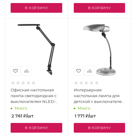
В КОРЗИНУ
В КОРЗИНУ
Офисная настольная
Интерьерная
лампа светодиодная с
настольная лампа для
выключателем NLED-
детской с выключателем
441-7W-BK
NE-301-E27-15W-S
Много
Много
2 761
₽
/шт
1 771
₽
/шт
В КОРЗИНУ
В КОРЗИНУ