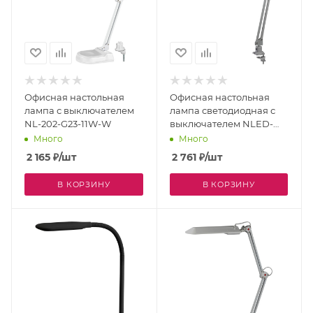
Офисная настольная
Офисная настольная
лампа с выключателем
лампа светодиодная с
NL-202-G23-11W-W
выключателем NLED-
441-7W-S
Много
Много
2 165
₽
/шт
2 761
₽
/шт
В КОРЗИНУ
В КОРЗИНУ