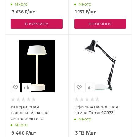
выключателем Telescope
Много
Много
7010/1T WH
7 636
₽
/шт
1 153
₽
/шт
В КОРЗИНУ
В КОРЗИНУ
Интерьерная
Офисная настольная
настольная лампа
лампа Firmo 90873
светодиодная с
Много
выключателем и
Много
аккумулятором SANTA
9 400
₽
/шт
3 112
₽
/шт
LG1 WHITE