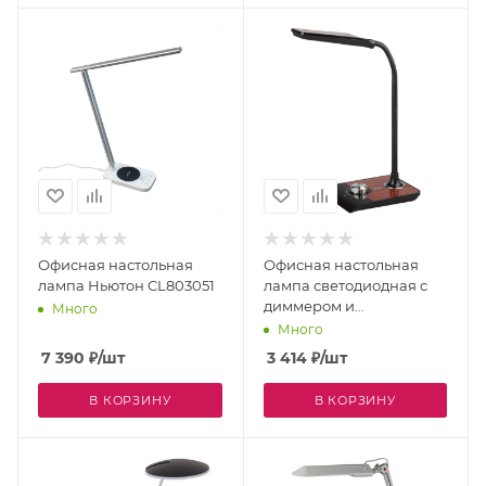
Офисная настольная
Офисная настольная
лампа Ньютон CL803051
лампа светодиодная с
диммером и
Много
выключателем
Много
регулировкой цветовой
7 390
₽
/шт
3 414
₽
/шт
температуры и яркости
NLED-473-10W-BK
В КОРЗИНУ
В КОРЗИНУ