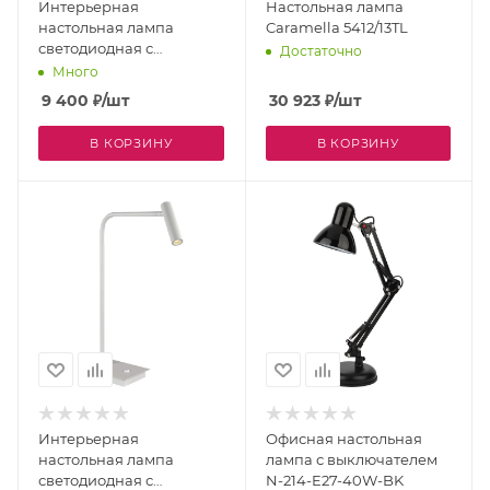
Интерьерная
Настольная лампа
настольная лампа
Caramella 5412/13TL
светодиодная с
Достаточно
выключателем и
Много
аккумулятором SANTA
9 400
₽
/шт
30 923
₽
/шт
LG1 BLACK
В КОРЗИНУ
В КОРЗИНУ
Интерьерная
Офисная настольная
настольная лампа
лампа с выключателем
светодиодная с
N-214-E27-40W-BK