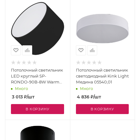
Потолочный светильник
Потолочный светильник
LED круглый SP-
светодиодный Kink Light
RONDO-90B-8W Warm
Медина 05540,01
White (Arlight, IP40
Много
Много
Металл, 3 года) 022901
3 013
₽
/шт
4 836
₽
/шт
В КОРЗИНУ
В КОРЗИНУ