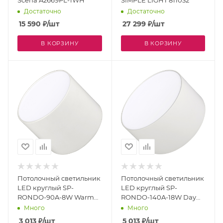
Scena A2669PL-1WH
SIMPLE LIGHT 811032
Достаточно
Достаточно
15 590
₽
/шт
27 299
₽
/шт
В КОРЗИНУ
В КОРЗИНУ
Потолочный светильник
Потолочный светильник
LED круглый SP-
LED круглый SP-
RONDO-90A-8W Warm
RONDO-140A-18W Day
White (Arlight, IP40
White (Arlight, IP40
Много
Много
Металл, 3 года) 021780
Металл, 3 года) 021782
3 013
₽
/шт
5 013
₽
/шт