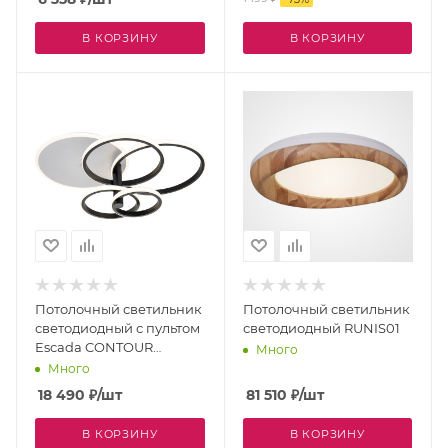
В КОРЗИНУ
В КОРЗИНУ
Потолочный светильник
Потолочный светильник
светодиодный с пультом
светодиодный RUNIS01
Escada CONTOUR
Много
10213/4LED BL White
Много
18 490
₽
/шт
81 510
₽
/шт
В КОРЗИНУ
В КОРЗИНУ