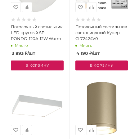
Потолочный светильник
Потолочный светильник
LED круглый SP-
светодиодный Купер
RONDO-120A-12W Warm
CL72424V0
White (Arlight, IP40
Много
Много
Металл, 3 года) 021781
3 893
₽
/шт
4 190
₽
/шт
В КОРЗИНУ
В КОРЗИНУ