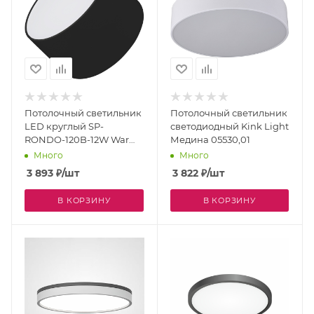
Потолочный светильник
Потолочный светильник
LED круглый SP-
светодиодный Kink Light
RONDO-120B-12W Warm
Медина 05530,01
White (Arlight, IP40
Много
Много
Металл, 3 года) 022902
3 893
₽
/шт
3 822
₽
/шт
В КОРЗИНУ
В КОРЗИНУ