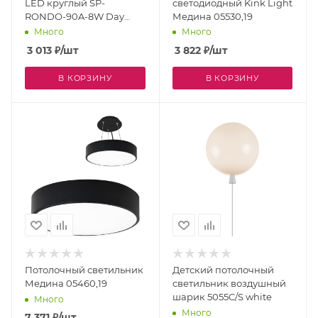
LED круглый SP-
светодиодный Kink Light
RONDO-90A-8W Day
Медина 05530,19
White (Arlight, IP40
Много
Много
Металл, 3 года) 022234
3 013
₽
/шт
3 822
₽
/шт
В КОРЗИНУ
В КОРЗИНУ
Потолочный светильник
Детский потолочный
Медина 05460,19
светильник воздушный
шарик 5055C/S white
Много
Много
7 371
₽
/шт