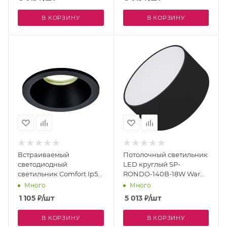
В КОРЗИНУ
В КОРЗИНУ
Встраиваемый
Потолочный светильник
светодиодный
LED круглый SP-
светильник Comfort Ip54
RONDO-140B-18W Warm
6811
White (Arlight, IP40
Много
Много
Металл, 3 года) 022903
1 105
₽
/шт
5 013
₽
/шт
В КОРЗИНУ
В КОРЗИНУ