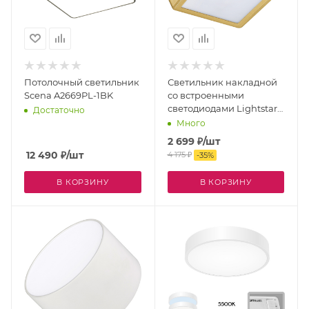
Потолочный светильник
Светильник накладной
Scena A2669PL-1BK
со встроенными
светодиодами Lightstar
Достаточно
Urbano 216834
Много
2 699
₽
/шт
12 490
₽
/шт
4 175
₽
-
35
%
В КОРЗИНУ
В КОРЗИНУ