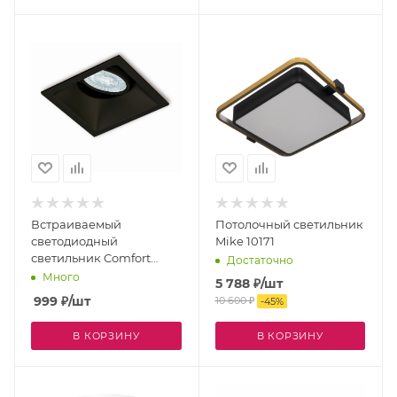
Встраиваемый
Потолочный светильник
светодиодный
Mike 10171
светильник Comfort
Достаточно
Gu10 C0165 IP20
Много
5 788
₽
/шт
999
₽
/шт
10 600
₽
-
45
%
В КОРЗИНУ
В КОРЗИНУ