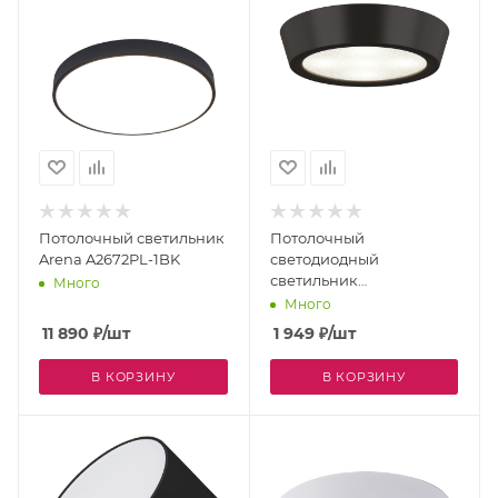
Потолочный светильник
Потолочный
Arena A2672PL-1BK
светодиодный
светильник
Много
влагозащищенный
Много
URBANO 214974
11 890
₽
/шт
1 949
₽
/шт
В КОРЗИНУ
В КОРЗИНУ