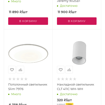
Jeremy 90253/1
Много
Достаточно
11 890
₽
/шт
11 900
₽
/шт
В КОРЗИНУ
В КОРЗИНУ
Потолочный светильник
Накладной светильник
Slim 7976
CLT 411C WH-WH
Много
Достаточно
320
₽
/шт
6 358
₽
/шт
1 199
₽
-
73
%