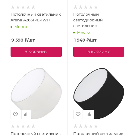
Потолочный светильник
Потолочный
Arena A2661PL-1WH
светодиодный
светильник
Много
влагозащищенный
Много
URBANO 214902
9 590
₽
/шт
1 949
₽
/шт
В КОРЗИНУ
В КОРЗИНУ
Потолочный светильник
Потолочный светильник