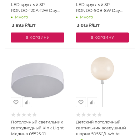
LED круглый SP-
LED круглый SP-
RONDO-120A-12W Day
RONDO-90B-8W Day
White (Arlight, IP40
White (Arlight, IP40
Много
Много
Металл, 3 года) 022224
Металл, 3 года) 022241
3 893
₽
/шт
3 013
₽
/шт
В КОРЗИНУ
В КОРЗИНУ
Потолочный светильник
Детский потолочный
светодиодный Kink Light
светильник воздушный
Медина 05525,01
шарик 5055C/L white