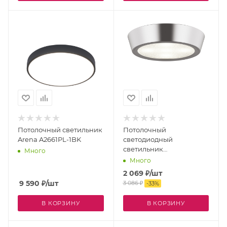
Потолочный светильник
Потолочный
Arena A2661PL-1BK
светодиодный
светильник
Много
влагозащищенный
Много
URBANO 214992
2 069
₽
/шт
9 590
₽
/шт
3 086
₽
-
33
%
В КОРЗИНУ
В КОРЗИНУ