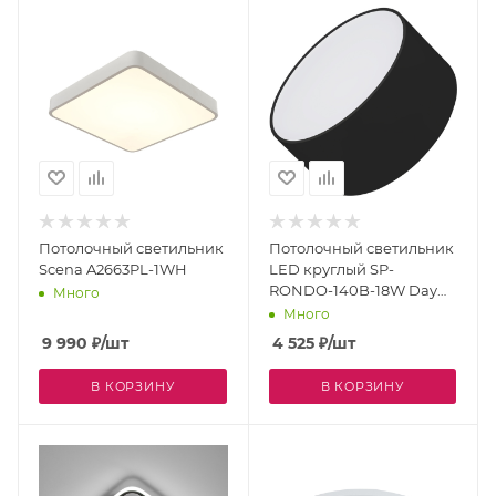
Потолочный светильник
Потолочный светильник
Scena A2663PL-1WH
LED круглый SP-
RONDO-140B-18W Day
Много
White (Arlight, IP40
Много
Металл, 3 года) 022237
9 990
₽
/шт
4 525
₽
/шт
В КОРЗИНУ
В КОРЗИНУ