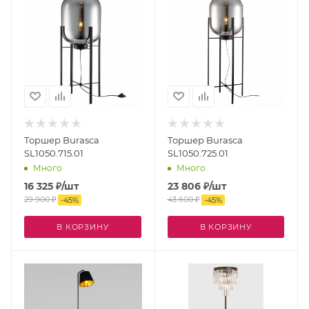
Торшер Burasca
Торшер Burasca
SL1050.715.01
SL1050.725.01
Много
Много
16 325
₽
/шт
23 806
₽
/шт
29 900
₽
43 600
₽
-
45
%
-
45
%
В КОРЗИНУ
В КОРЗИНУ