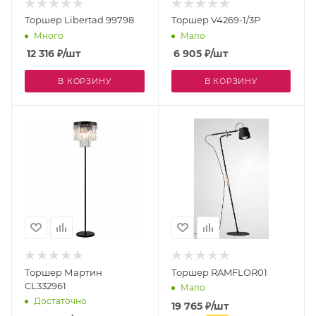
Торшер Libertad 99798
Торшер V4269-1/3P
Много
Мало
12 316
₽
/шт
6 905
₽
/шт
В КОРЗИНУ
В КОРЗИНУ
Торшер Мартин
Торшер RAMFLOR01
CL332961
Мало
Достаточно
19 765
₽
/шт