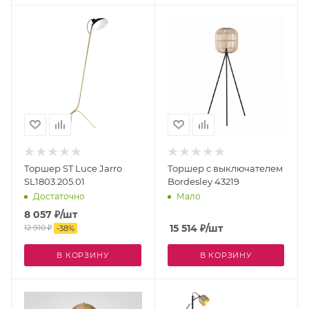
Торшер ST Luce Jarro
Торшер с выключателем
SL1803.205.01
Bordesley 43219
Достаточно
Мало
8 057
₽
/шт
15 514
₽
/шт
12 910
₽
-
38
%
В КОРЗИНУ
В КОРЗИНУ