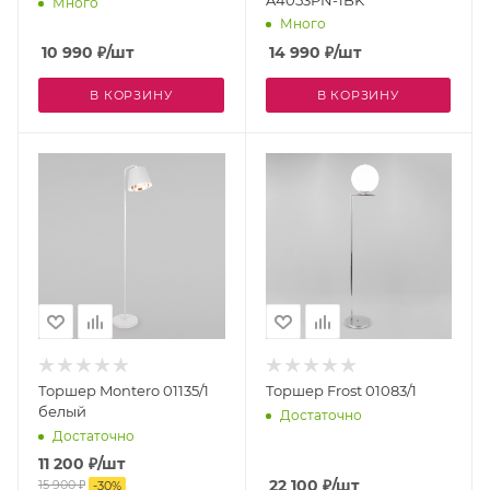
Много
Много
10 990
₽
/шт
14 990
₽
/шт
В КОРЗИНУ
В КОРЗИНУ
Торшер Montero 01135/1
Торшер Frost 01083/1
белый
Достаточно
Достаточно
11 200
₽
/шт
22 100
₽
/шт
15 900
₽
-
30
%