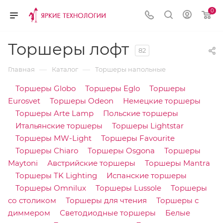
0
Торшеры лофт
82
—
—
Главная
Каталог
Торшеры напольные
Торшеры Globo
Торшеры Eglo
Торшеры
Eurosvet
Торшеры Odeon
Немецкие торшеры
Торшеры Arte Lamp
Польские торшеры
Итальянские торшеры
Торшеры Lightstar
Торшеры MW-Light
Торшеры Favourite
Торшеры Chiaro
Торшеры Osgona
Торшеры
Maytoni
Австрийские торшеры
Торшеры Mantra
Торшеры TK Lighting
Испанские торшеры
Торшеры Omnilux
Торшеры Lussole
Торшеры
со столиком
Торшеры для чтения
Торшеры с
диммером
Светодиодные торшеры
Белые