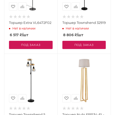
Торшер Extra VL6472F02
Торшер Townshend 32919
Нет в наличии
Нет в наличии
6 517
₽
/шт
8 806
₽
/шт
ПОД ЗАКАЗ
ПОД ЗАКАЗ
Торшер Townshend 5
Торшер Nubi FR5134-FL-