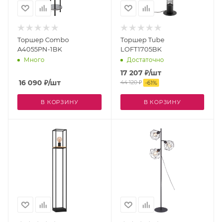
Торшер Combo
Торшер Tube
A4055PN-1BK
LOFT1705BK
Много
Достаточно
17 207
₽
/шт
16 090
₽
/шт
44 120
₽
-
61
%
В КОРЗИНУ
В КОРЗИНУ