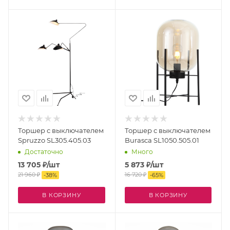
Торшер с выключателем
Торшер с выключателем
Spruzzo SL305.405.03
Burasca SL1050.505.01
Достаточно
Много
13 705
₽
/шт
5 873
₽
/шт
21 960
₽
16 720
₽
-
38
%
-
65
%
В КОРЗИНУ
В КОРЗИНУ