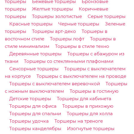
торшеры
Бежевые торшеры
Бронзовые
торшеры
Желтые торшеры
Коричневые
торшеры
Торшеры золотистые
Серые торшеры
Красные торшеры
Черные торшеры
Зеленые
торшеры
Торшеры арт-деко
Торшеры в
восточном стиле
Торшеры лофт
Торшеры в
стиле минимализм
Торшеры в стиле техно
Деревянные торшеры
Торшеры с абажуром из
ткани
Торшеры со стеклянными плафонами
Сенсорные торшеры
Торшеры с выключателем
на корпусе
Торшеры с выключателем на проводе
Торшеры с выключателем веревочкой
Торшеры
с ножным выключателем
Торшеры в гостиную
Детские торшеры
Торшеры для кабинета
Торшеры для офиса
Торшеры в прихожую
Торшеры для спальни
Торшеры для холла
Торшеры удочка
Торшеры на треноге
Торшеры канделябры
Изогнутые торшеры