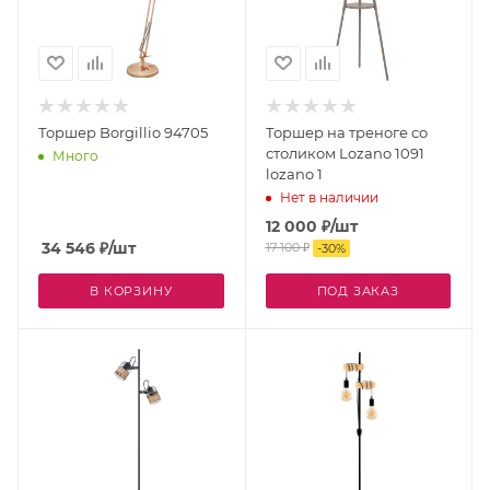
Торшер Borgillio 94705
Торшер на треноге со
столиком Lozano 1091
Много
lozano 1
Нет в наличии
12 000
₽
/шт
34 546
₽
/шт
17 100
₽
-
30
%
В КОРЗИНУ
ПОД ЗАКАЗ