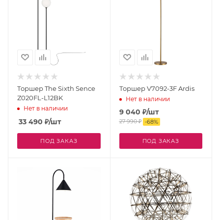
Торшер The Sixth Sence
Торшер V7092-3F Ardis
Z020FL-L12BK
Нет в наличии
Нет в наличии
9 040
₽
/шт
33 490
₽
/шт
27 990
₽
-
68
%
ПОД ЗАКАЗ
ПОД ЗАКАЗ