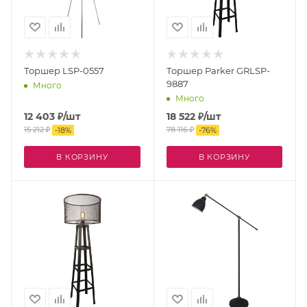
Торшер LSP-0557
Торшер Parker GRLSP-
9887
Много
Много
12 403
₽
/шт
18 522
₽
/шт
15 212
₽
78 116
₽
-
18
%
-
76
%
В КОРЗИНУ
В КОРЗИНУ