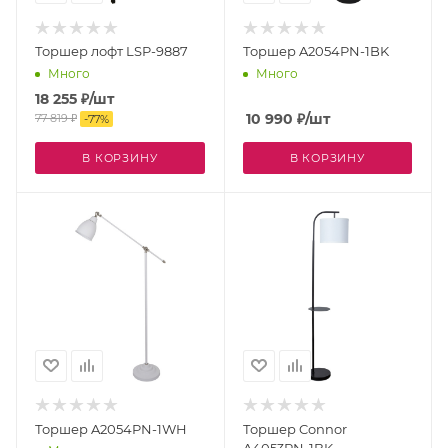
Торшер лофт LSP-9887
Торшер A2054PN-1BK
Много
Много
18 255
₽
/шт
10 990
₽
/шт
77 819
₽
-
77
%
В КОРЗИНУ
В КОРЗИНУ
Торшер A2054PN-1WH
Торшер Connor
A4053PN-1BK