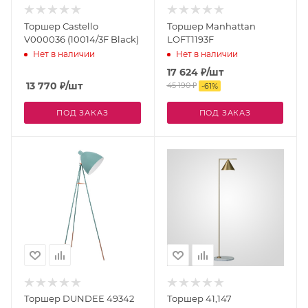
Торшер Сastello
Торшер Manhattan
V000036 (10014/3F Black)
LOFT1193F
Нет в наличии
Нет в наличии
17 624
₽
/шт
13 770
₽
/шт
45 190
₽
-
61
%
ПОД ЗАКАЗ
ПОД ЗАКАЗ
Торшер DUNDEE 49342
Торшер 41,147