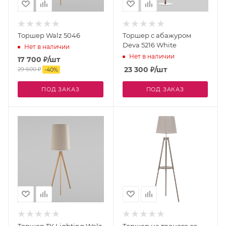
Торшер Walz 5046
Торшер с абажуром
Deva 5216 White
Нет в наличии
Нет в наличии
17 700
₽
/шт
23 300
₽
/шт
29 600
₽
-
40
%
ПОД ЗАКАЗ
ПОД ЗАКАЗ
Торшер TK Lighting Walz
Торшер на треноге со