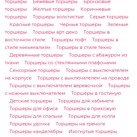
торшеры
Бежевые торшеры
Бронзовые
торшеры
Желтые торшеры
Коричневые
торшеры
Торшеры золотистые
Серые торшеры
Красные торшеры
Черные торшеры
Зеленые
торшеры
Торшеры арт-деко
Торшеры в
восточном стиле
Торшеры лофт
Торшеры в
стиле минимализм
Торшеры в стиле техно
Деревянные торшеры
Торшеры с абажуром из
ткани
Торшеры со стеклянными плафонами
Сенсорные торшеры
Торшеры с выключателем
на корпусе
Торшеры с выключателем на проводе
Торшеры с выключателем веревочкой
Торшеры
с ножным выключателем
Торшеры в гостиную
Детские торшеры
Торшеры для кабинета
Торшеры для офиса
Торшеры в прихожую
Торшеры для спальни
Торшеры для холла
Торшеры удочка
Торшеры на треноге
Торшеры канделябры
Изогнутые торшеры