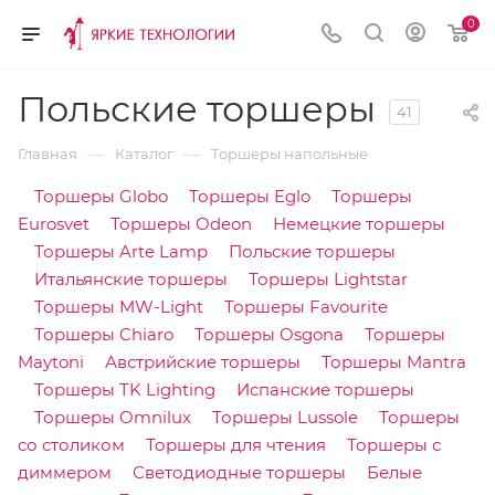
0
Польские торшеры
41
—
—
Главная
Каталог
Торшеры напольные
Торшеры Globo
Торшеры Eglo
Торшеры
Eurosvet
Торшеры Odeon
Немецкие торшеры
Торшеры Arte Lamp
Польские торшеры
Итальянские торшеры
Торшеры Lightstar
Торшеры MW-Light
Торшеры Favourite
Торшеры Chiaro
Торшеры Osgona
Торшеры
Maytoni
Австрийские торшеры
Торшеры Mantra
Торшеры TK Lighting
Испанские торшеры
Торшеры Omnilux
Торшеры Lussole
Торшеры
со столиком
Торшеры для чтения
Торшеры с
диммером
Светодиодные торшеры
Белые