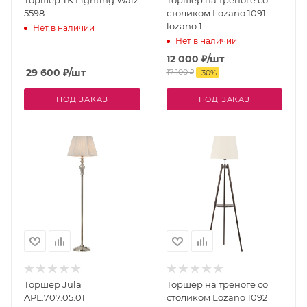
5598
столиком Lozano 1091
lozano 1
Нет в наличии
Нет в наличии
12 000
₽
/шт
29 600
₽
/шт
17 100
₽
-
30
%
ПОД ЗАКАЗ
ПОД ЗАКАЗ
Торшер Jula
Торшер на треноге со
APL.707.05.01
столиком Lozano 1092