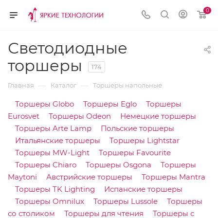
0
Светодиодные
торшеры
174
—
—
Главная
Каталог
Торшеры напольные
Торшеры Globo
Торшеры Eglo
Торшеры
Eurosvet
Торшеры Odeon
Немецкие торшеры
Торшеры Arte Lamp
Польские торшеры
Итальянские торшеры
Торшеры Lightstar
Торшеры MW-Light
Торшеры Favourite
Торшеры Chiaro
Торшеры Osgona
Торшеры
Maytoni
Австрийские торшеры
Торшеры Mantra
Торшеры TK Lighting
Испанские торшеры
Торшеры Omnilux
Торшеры Lussole
Торшеры
со столиком
Торшеры для чтения
Торшеры с