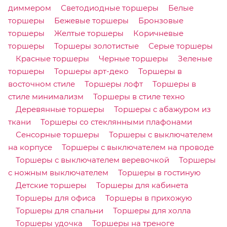
диммером
Светодиодные торшеры
Белые
торшеры
Бежевые торшеры
Бронзовые
торшеры
Желтые торшеры
Коричневые
торшеры
Торшеры золотистые
Серые торшеры
Красные торшеры
Черные торшеры
Зеленые
торшеры
Торшеры арт-деко
Торшеры в
восточном стиле
Торшеры лофт
Торшеры в
стиле минимализм
Торшеры в стиле техно
Деревянные торшеры
Торшеры с абажуром из
ткани
Торшеры со стеклянными плафонами
Сенсорные торшеры
Торшеры с выключателем
на корпусе
Торшеры с выключателем на проводе
Торшеры с выключателем веревочкой
Торшеры
с ножным выключателем
Торшеры в гостиную
Детские торшеры
Торшеры для кабинета
Торшеры для офиса
Торшеры в прихожую
Торшеры для спальни
Торшеры для холла
Торшеры удочка
Торшеры на треноге