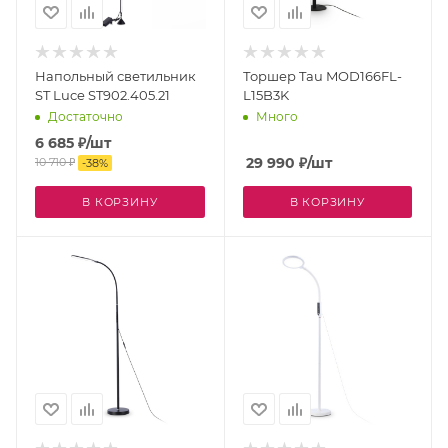
Напольный светильник
Торшер Tau MOD166FL-
ST Luce ST902.405.21
L15B3K
Достаточно
Много
6 685
₽
/шт
29 990
₽
/шт
10 710
₽
-
38
%
В КОРЗИНУ
В КОРЗИНУ