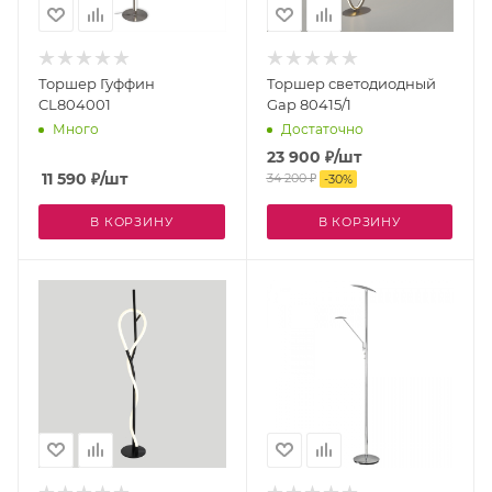
Торшер Гуффин
Торшер светодиодный
CL804001
Gap 80415/1
Много
Достаточно
23 900
₽
/шт
11 590
₽
/шт
34 200
₽
-
30
%
В КОРЗИНУ
В КОРЗИНУ