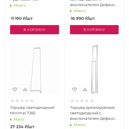
выключателем Дефанс
Много
CL804011
Много
11 190
₽
/шт
16 990
₽
/шт
В КОРЗИНУ
В КОРЗИНУ
Торшер светодиодный
Торшер диммируемый
Minimal 7282
светодиодный с
выключателем Дефанс
Мало
CL804010
Много
27 234
₽
/шт