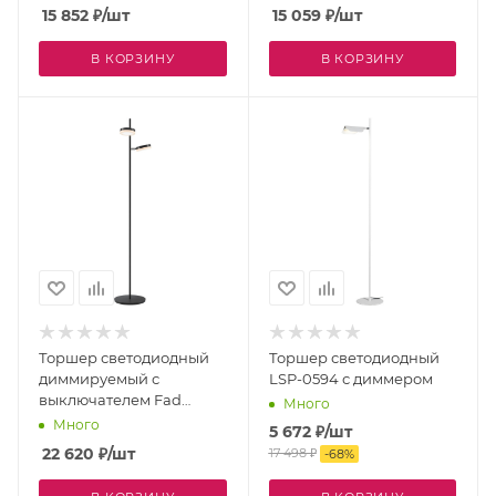
15 852
₽
/шт
15 059
₽
/шт
В КОРЗИНУ
В КОРЗИНУ
Торшер светодиодный
Торшер светодиодный
диммируемый с
LSP-0594 с диммером
выключателем Fad
Много
MOD070FL-L12B3K
Много
5 672
₽
/шт
22 620
₽
/шт
17 498
₽
-
68
%