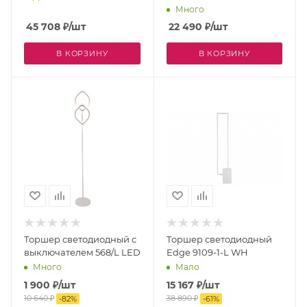
MOD070FL-L12W3K
Много
45 708
₽
/шт
22 490
₽
/шт
В КОРЗИНУ
В КОРЗИНУ
Торшер светодиодный с
Торшер светодиодный
выключателем 568/L LED
Edge 9109-1-L WH
Много
Мало
1 900
₽
/шт
15 167
₽
/шт
10 640
₽
38 890
₽
-
82
%
-
61
%