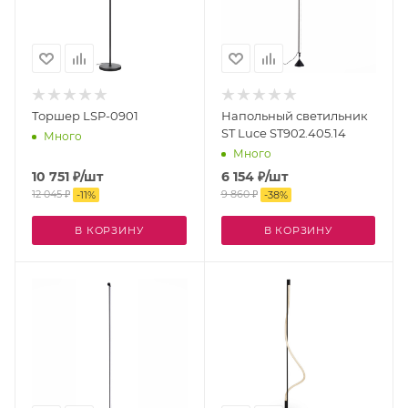
Торшер LSP-0901
Напольный светильник
ST Luce ST902.405.14
Много
Много
10 751
₽
/шт
6 154
₽
/шт
12 045
₽
9 860
₽
-
11
%
-
38
%
В КОРЗИНУ
В КОРЗИНУ