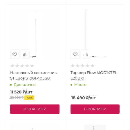
Напольный светильник
Торшер Flow MOD147FL-
ST Luce ST901.405.28
L20BK1
Достаточно
Много
11 528
₽
/шт
18 490
₽
/шт
20 990
₽
-
45
%
В КОРЗИНУ
В КОРЗИНУ