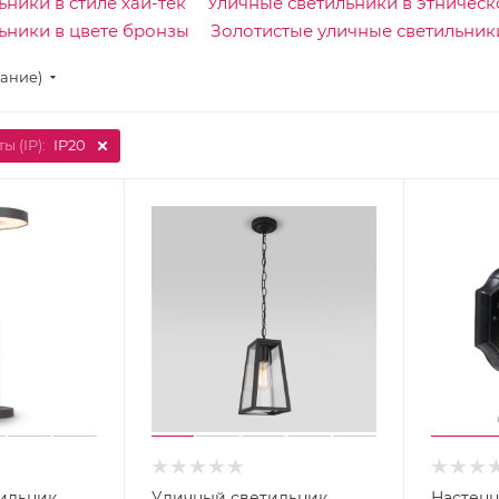
ники в стиле хай-тек
Уличные светильники в этническ
ьники в цвете бронзы
Золотистые уличные светильник
вание)
ы (IP):
IP20
Назе
ильник
Уличный светильник
Настенн