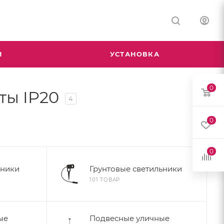
М
УСТАНОВКА
0
ты IP20
4
0
0
ьники
Грунтовые светильники
101 ТОВАР
ые
Подвесные уличные