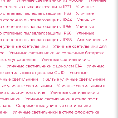
 Китая
Уличные светильники из России
Уличные
о степенью пылевлагозащиты IP21
Уличные
о степенью пылевлагозащиты IP33
Уличные
со степенью пылевлагозащиты IP44
Уличные
о степенью пылевлагозащиты IP55
Уличные
о степенью пылевлагозащиты IP66
Уличные
о степенью пылевлагозащиты IP68
Алюминиевые
е уличные светильники
Уличные светильники для
ра
Уличные светильники на солнечных батареях
льтом управления
Уличные светильники с
и
Уличные светильники с цоколем E14
Уличные
е светильники с цоколем GU10
Уличные
чные светильники
Желтые уличные светильники
ые уличные светильники
Уличные светильники в
ки в восточном стиле
Уличные светильники в
етильники
Уличные светильники в стиле лофт
ованс
Современные уличные светильники
фани
Уличные светильники в стиле флористика