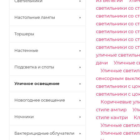
из Бельгии
Улич
Светильники
светильники со с
светильники со с
Настольные лампы
светильники со с
светильники со с
Торшеры
светильники со с
светильники со с
Настенные
уличные светиль
дачи
Уличные с
Подсветка и споты
Уличные светил
сенсорным выкл
Уличное освещение
светильники с цо
светильники с цо
Новогоднее освещение
Коричневые ул
стиле ампир
Ул
Комп
онент
Ночники
стиле кантри
Кл
ы для
Уличные светил
треко
вых
Уличные светил
Бактерицидные облучатели
систе