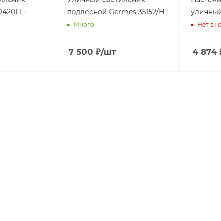
мные
свети
O420FL-
подвесной Germes 35152/H
уличный
льник
и
Много
Нет в 
Назе
мные
фона
7 500
₽
/шт
4 874
ри