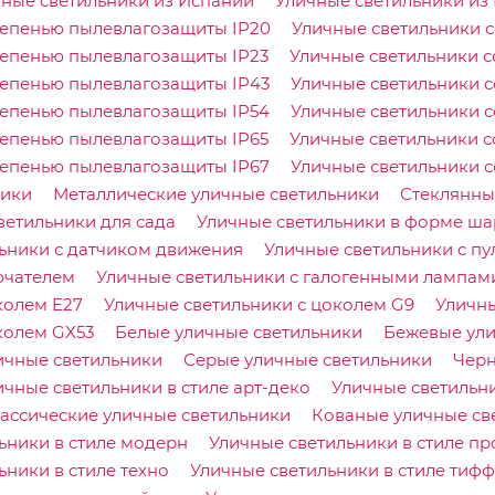
ные светильники из Испании
Уличные светильники из
тепенью пылевлагозащиты IP20
Уличные светильники с
тепенью пылевлагозащиты IP23
Уличные светильники с
тепенью пылевлагозащиты IP43
Уличные светильники 
тепенью пылевлагозащиты IP54
Уличные светильники с
тепенью пылевлагозащиты IP65
Уличные светильники с
тепенью пылевлагозащиты IP67
Уличные светильники с
ники
Металлические уличные светильники
Стеклянны
ветильники для сада
Уличные светильники в форме ша
ьники с датчиком движения
Уличные светильники с пу
ючателем
Уличные светильники с галогенными лампам
колем E27
Уличные светильники с цоколем G9
Уличны
колем GX53
Белые уличные светильники
Бежевые ули
ичные светильники
Серые уличные светильники
Черн
ичные светильники в стиле арт-деко
Уличные светильни
ассические уличные светильники
Кованые уличные св
ьники в стиле модерн
Уличные светильники в стиле пр
ьники в стиле техно
Уличные светильники в стиле тиф