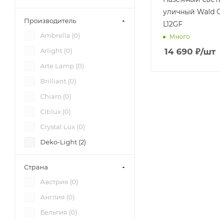
уличный Wald 
Производитель
L12GF
Ambrella (
0
)
Много
14 690
₽
/шт
Arlight (
0
)
Arte Lamp (
0
)
Brilliant (
0
)
Chiaro (
0
)
Citilux (
0
)
Crystal Lux (
0
)
Deko-Light (
2
)
DeMarkt (
0
)
Страна
DesignLed (
0
)
Австрия (
0
)
Eglo (
0
)
Англия (
0
)
Elektrostandard (
1
)
Бельгия (
0
)
Elstead (
0
)