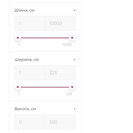
Кузнечное дело (
0
)
Длина, см
Русские фонари (
0
)
ЭРА (
0
)
1
10000
Ширина, см
1
223
Высота, см