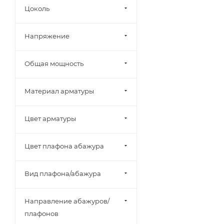
LD-Lighting (
0
)
Цоколь
Ledcraft (
0
)
Напряжение
Lightstar (
0
)
Lucide (
0
)
Общая мощность
Mantra (
0
)
Maytoni (
1
)
Материал арматуры
Novotech (
0
)
Nowodvorski (
0
)
Цвет арматуры
Oasis Light (
0
)
Цвет плафона абажура
Odeon Light (
0
)
Quoizel (
0
)
Вид плафона/абажура
Seven Fires (
0
)
ST Luce (
0
)
Направление абажуров/
Uniel (
0
)
плафонов
Volpe (
0
)