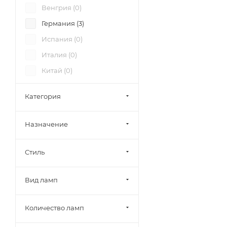
Венгрия (
0
)
Escada (
0
)
Германия (
3
)
Favourite (
0
)
Испания (
0
)
Feiss (
0
)
Италия (
0
)
Feron (
0
)
Китай (
0
)
Fumagalli (
0
)
Польша (
0
)
Globo (
0
)
Категория
Россия (
1
)
Hinkley (
0
)
США (
0
)
Hiper (
0
)
Назначение
Ideal Lux (
0
)
Стиль
Imex (
0
)
Italline (
0
)
Вид ламп
Kichler (
0
)
Kink Light (
0
)
Количество ламп
L'Arte Luce (
0
)