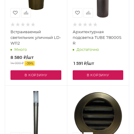
Встраиваемый
Архитектурная
светильник уличный LD-
подсветка TUBE 78000S
W112
R
Много
Достаточно
8 580
₽
/шт
1 591
₽
/шт
14 000
₽
-
39
%
В КОРЗИНУ
В КОРЗИНУ