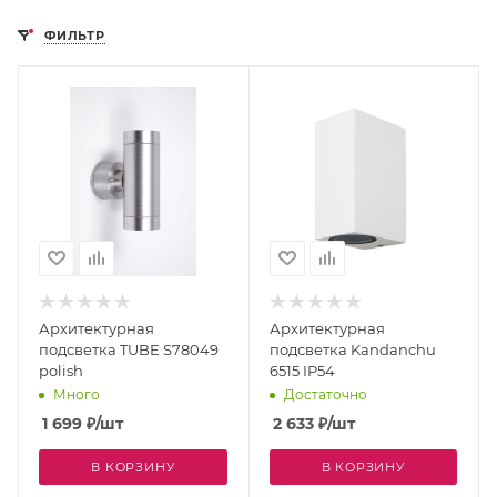
ФИЛЬТР
Архитектурная
Архитектурная
подсветка TUBE S78049
подсветка Kandanchu
polish
6515 IP54
Много
Достаточно
1 699
₽
/шт
2 633
₽
/шт
В КОРЗИНУ
В КОРЗИНУ