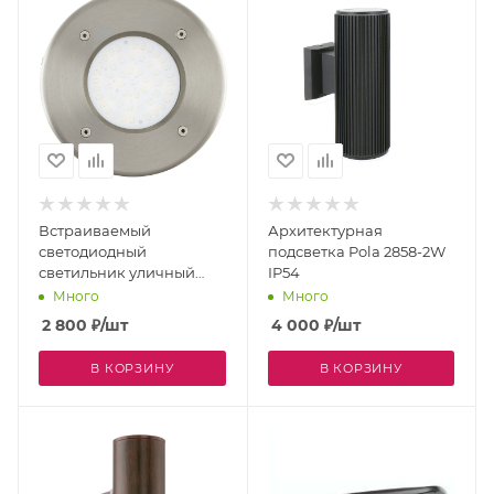
Встраиваемый
Архитектурная
светодиодный
подсветка Pola 2858-2W
светильник уличный
IP54
Lamedo 93482
Много
Много
2 800
₽
/шт
4 000
₽
/шт
В КОРЗИНУ
В КОРЗИНУ