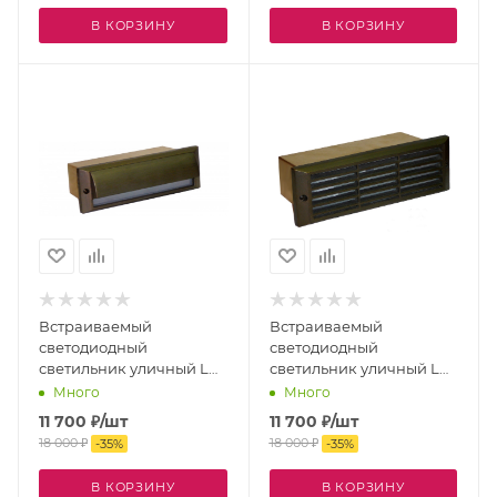
В КОРЗИНУ
В КОРЗИНУ
Встраиваемый
Встраиваемый
светодиодный
светодиодный
светильник уличный LD-
светильник уличный LD-
D016-B 220V LED
D016-C 220V LED
Много
Много
11 700
₽
/шт
11 700
₽
/шт
18 000
₽
18 000
₽
-
35
%
-
35
%
В КОРЗИНУ
В КОРЗИНУ