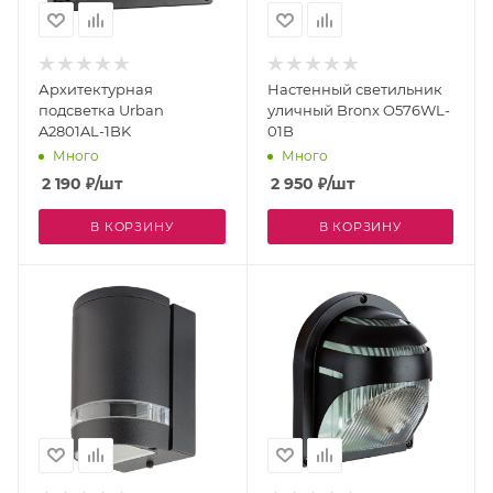
Архитектурная
Настенный светильник
подсветка Urban
уличный Bronx O576WL-
A2801AL-1BK
01B
Много
Много
2 190
₽
/шт
2 950
₽
/шт
В КОРЗИНУ
В КОРЗИНУ