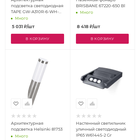
подсветка светодиодная
BRISBANE 67220-650 Bl
TAPE GW-A310R-6-WH-
Много
WW IP54
Много
5 031
₽
/шт
8 418
₽
/шт
В КОРЗИНУ
В КОРЗИНУ
Архитектурная
Настенный светильник
подсветка Helsinki 81753
уличный светодиодный
IP65 W6144S-2 Gr
Много