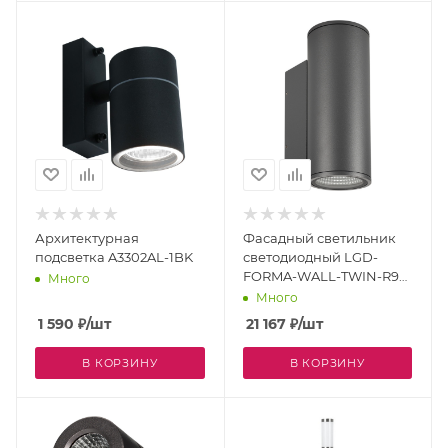
Архитектурная
Фасадный светильник
подсветка A3302AL-1BK
светодиодный LGD-
FORMA-WALL-TWIN-R90-
Много
2x12W Warm3000 (GR, 44
Много
deg, 230V) (Arlight, IP54
1 590
₽
/шт
21 167
₽
/шт
Металл, 3 года) 029970
В КОРЗИНУ
В КОРЗИНУ