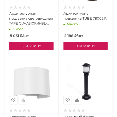
Архитектурная
Архитектурная
подсветка светодиодная
подсветка TUBE 78002 R
TAPE GW-A310R-6-BL-
Много
WW IP54
Много
5 031
₽
/шт
2 188
₽
/шт
В КОРЗИНУ
В КОРЗИНУ
Архитектурная
Наземный фонарь