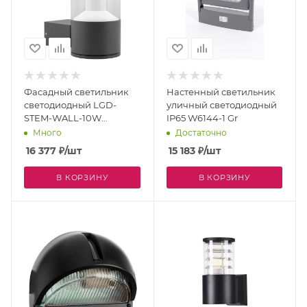
Фасадный светильник
Настенный светильник
светодиодный LGD-
уличный светодиодный
STEM-WALL-10W
IP65 W6144-1 Gr
Warm3000 (GR, 185 deg,
Много
Достаточно
230V) (Arlight, IP65
16 377
₽
/шт
15 183
₽
/шт
Металл, 3 года) 029985
В КОРЗИНУ
В КОРЗИНУ