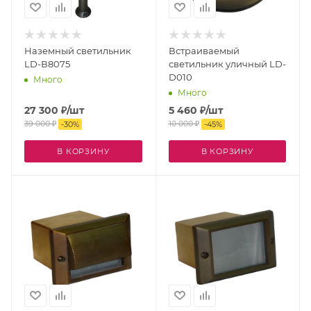
Наземный светильник
Встраиваемый
LD-В8075
светильник уличный LD-
D010
Много
Много
27 300
₽
/шт
5 460
₽
/шт
39 000
₽
10 000
₽
-
30
%
-
45
%
В КОРЗИНУ
В КОРЗИНУ