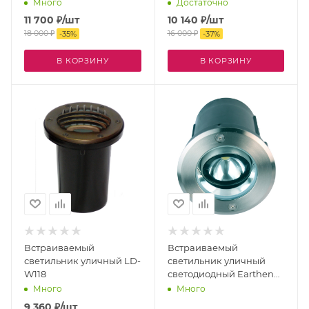
D016-A 220V LED
D017 220V LED
Много
Достаточно
11 700
₽
/шт
10 140
₽
/шт
18 000
₽
16 000
₽
-
35
%
-
37
%
В КОРЗИНУ
В КОРЗИНУ
Встраиваемый
Встраиваемый
светильник уличный LD-
светильник уличный
W118
светодиодный Earthen
3039-1U IP67
Много
Много
9 360
₽
/шт