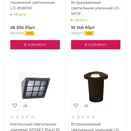
Наземный светильник
Встраиваемый
LD-ВS8060
светильник уличный LD-
W119
Много
Много
26 520
₽
/шт
10 140
₽
/шт
38 000
₽
15 500
₽
-
30
%
-
35
%
В КОРЗИНУ
В КОРЗИНУ
Настенный светильник
Встраиваемый
уличный SIDNEY 91441 Bl
светильник уличный LD-