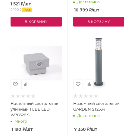
Достаточно
1 521
₽
/шт
10 799
₽
/шт
2 190
₽
-
31
%
В КОРЗИНУ
В КОРЗИНУ
Настенный светильник
Наземный светильник
уличный TUBE LED
GARDEN ST2534
W78328 S
Достаточно
Много
1 190
₽
/шт
7 350
₽
/шт