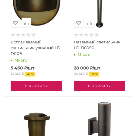
Встраиваемый
Наземный светильник
светильник уличный LD-
LD-В8090
D009
Много
Много
5 460
₽
/шт
28 080
₽
/шт
10 000
₽
40 000
₽
-
45
%
-
30
%
В КОРЗИНУ
В КОРЗИНУ