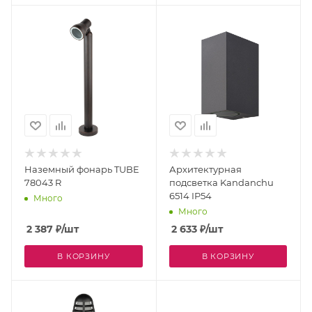
Наземный фонарь TUBE
Архитектурная
78043 R
подсветка Kandanchu
6514 IP54
Много
Много
2 387
₽
/шт
2 633
₽
/шт
В КОРЗИНУ
В КОРЗИНУ