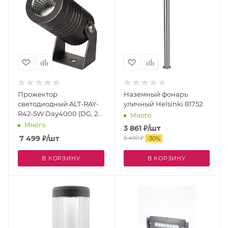
Прожектор
Наземный фонарь
светодиодный ALT-RAY-
уличный Helsinki 81752
R42-5W Day4000 (DG, 25
Много
deg, 230V) (Arlight, IP67
Много
3 861
₽
/шт
Металл, 3 года) 032652
7 499
₽
/шт
5 490
₽
-
30
%
В КОРЗИНУ
В КОРЗИНУ