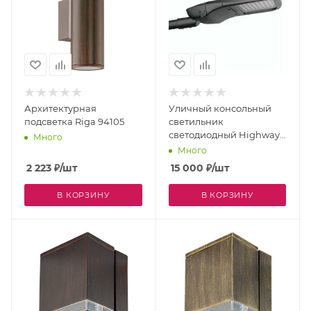
Архитектурная
Уличный консольный
подсветка Riga 94105
светильник
светодиодный Highway
Много
3041-1U IP65
Много
2 223
₽
/шт
15 000
₽
/шт
В КОРЗИНУ
В КОРЗИНУ