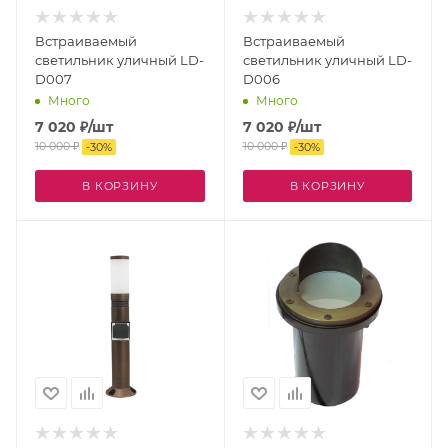
Встраиваемый
Встраиваемый
светильник уличный LD-
светильник уличный LD-
D007
D006
Много
Много
7 020
₽
/шт
7 020
₽
/шт
10 000
₽
10 000
₽
-
30
%
-
30
%
В КОРЗИНУ
В КОРЗИНУ