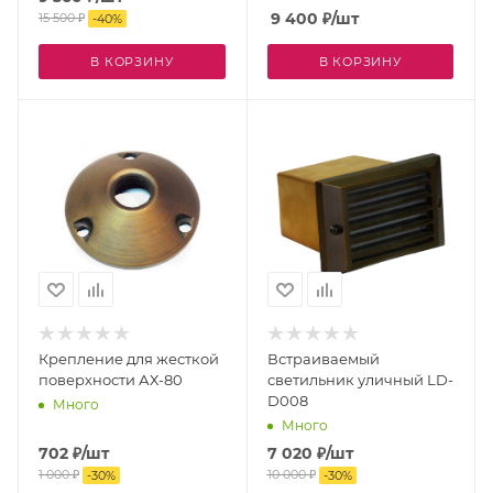
9 400
₽
/шт
15 500
₽
-
40
%
В КОРЗИНУ
В КОРЗИНУ
Крепление для жесткой
Встраиваемый
поверхности АХ-80
светильник уличный LD-
D008
Много
Много
702
₽
/шт
7 020
₽
/шт
1 000
₽
10 000
₽
-
30
%
-
30
%