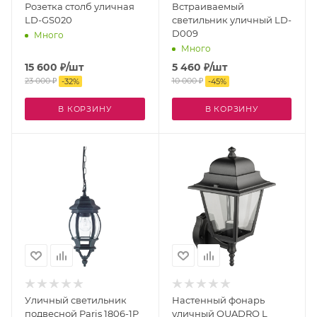
Розетка столб уличная
Встраиваемый
LD-GS020
светильник уличный LD-
D009
Много
Много
15 600
₽
/шт
5 460
₽
/шт
23 000
₽
10 000
₽
-
32
%
-
45
%
В КОРЗИНУ
В КОРЗИНУ
Уличный светильник
Настенный фонарь
подвесной Paris 1806-1P
уличный QUADRO L