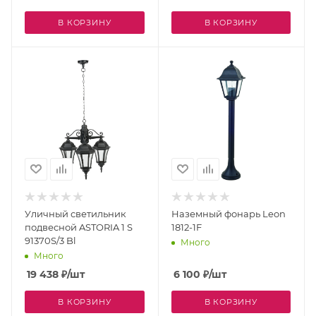
В КОРЗИНУ
В КОРЗИНУ
Уличный светильник
Наземный фонарь Leon
подвесной ASTORIA 1 S
1812-1F
91370S/3 Bl
Много
Много
19 438
₽
/шт
6 100
₽
/шт
В КОРЗИНУ
В КОРЗИНУ