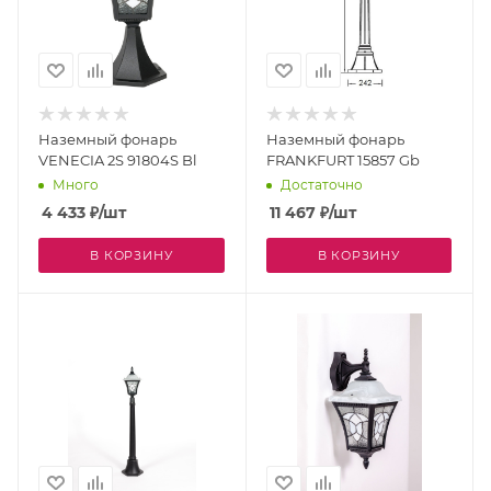
Наземный фонарь
Наземный фонарь
VENECIA 2S 91804S Bl
FRANKFURT 15857 Gb
Много
Достаточно
4 433
₽
/шт
11 467
₽
/шт
В КОРЗИНУ
В КОРЗИНУ