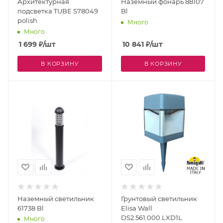
Архитектурная
Наземный фонарь 88107
подсветка TUBE S78049
Bl
polish
Много
Много
1 699
₽
/шт
10 841
₽
/шт
В КОРЗИНУ
В КОРЗИНУ
Наземный светильник
Грунтовый светильник
61738 Bl
Elisa Wall
DS2.561.000.LXD1L
Много