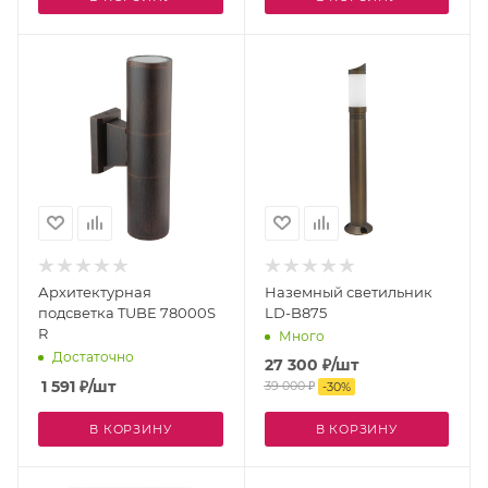
Архитектурная
Наземный светильник
подсветка TUBE 78000S
LD-B875
R
Много
Достаточно
27 300
₽
/шт
1 591
₽
/шт
39 000
₽
-
30
%
В КОРЗИНУ
В КОРЗИНУ