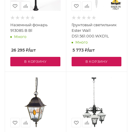
Наземный фонарь
Грунтовый светильник
91308S B Bl
Ester Wall
DS1.561.000.WXD1L
Много
Много
26 295
₽
/шт
5 773
₽
/шт
В КОРЗИНУ
В КОРЗИНУ