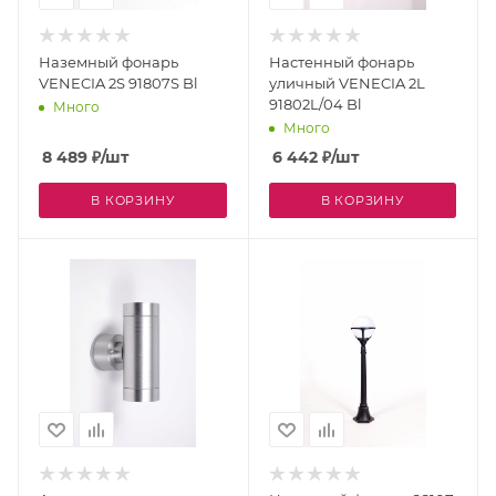
Наземный фонарь
Настенный фонарь
VENECIA 2S 91807S Bl
уличный VENECIA 2L
91802L/04 Bl
Много
Много
8 489
₽
/шт
6 442
₽
/шт
В КОРЗИНУ
В КОРЗИНУ