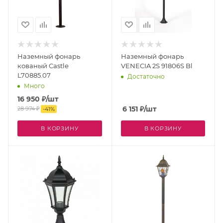
Наземный фонарь
Наземный фонарь
кованый Castle
VENECIA 2S 91806S Bl
L70885.07
Достаточно
Много
16 950
₽
/шт
6 151
₽
/шт
28 974
₽
-
41
%
В КОРЗИНУ
В КОРЗИНУ