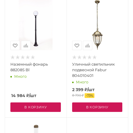
Наземный фонарь
Уличный светильник
88208S Bl
подвесной Fabur
804010401
Много
Много
2 399
₽
/шт
14 984
₽
/шт
8 790
₽
-
73
%
В КОРЗИНУ
В КОРЗИНУ