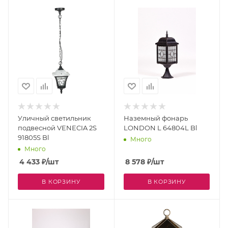
Уличный светильник
Наземный фонарь
подвесной VENECIA 2S
LONDON L 64804L Bl
91805S Bl
Много
Много
4 433
₽
/шт
8 578
₽
/шт
В КОРЗИНУ
В КОРЗИНУ