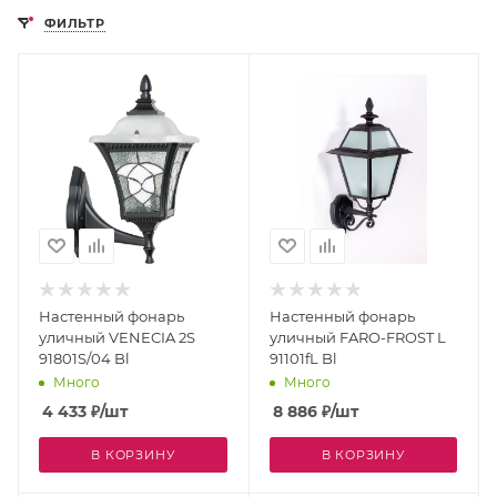
ФИЛЬТР
Настенный фонарь
Настенный фонарь
уличный VENECIA 2S
уличный FARO-FROST L
91801S/04 Bl
91101fL Bl
Много
Много
4 433
₽
/шт
8 886
₽
/шт
В КОРЗИНУ
В КОРЗИНУ