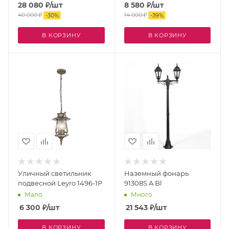
28 080
₽
/шт
8 580
₽
/шт
40 000
₽
14 000
₽
-
30
%
-
39
%
В КОРЗИНУ
В КОРЗИНУ
Уличный светильник
Наземный фонарь
подвесной Leyro 1496-1P
91308S A Bl
Мало
Много
6 300
₽
/шт
21 543
₽
/шт
В КОРЗИНУ
В КОРЗИНУ