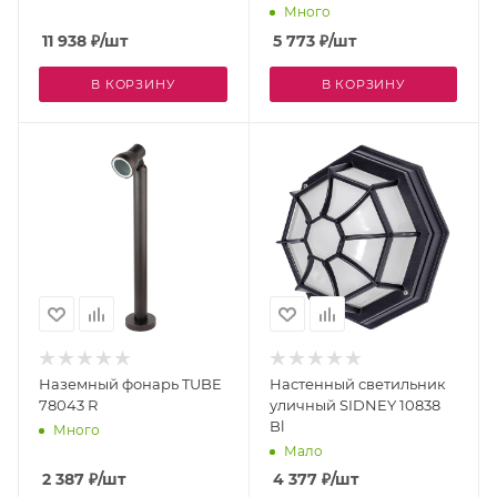
Много
11 938
₽
/шт
5 773
₽
/шт
В КОРЗИНУ
В КОРЗИНУ
Наземный фонарь TUBE
Настенный светильник
78043 R
уличный SIDNEY 10838
Bl
Много
Мало
2 387
₽
/шт
4 377
₽
/шт