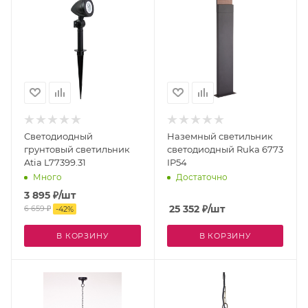
Светодиодный
Наземный светильник
грунтовый светильник
светодиодный Ruka 6773
Atia L77399.31
IP54
Много
Достаточно
3 895
₽
/шт
25 352
₽
/шт
6 659
₽
-
42
%
В КОРЗИНУ
В КОРЗИНУ