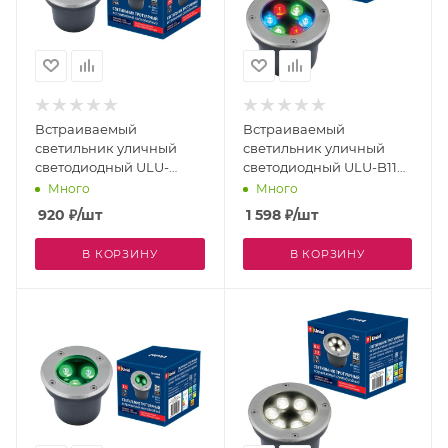
Встраиваемый
Встраиваемый
светильник уличный
светильник уличный
светодиодный ULU-
светодиодный ULU-B11A-
B10A-3W/2700K IP67
6W/RGB IP67 GREY
Много
Много
GREY
920
₽
/шт
1 598
₽
/шт
В КОРЗИНУ
В КОРЗИНУ