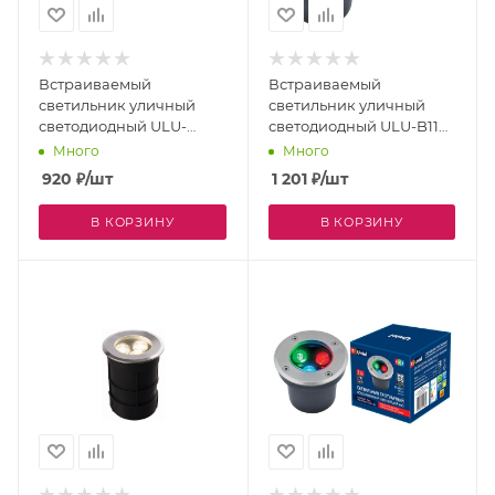
Встраиваемый
Встраиваемый
светильник уличный
светильник уличный
светодиодный ULU-
светодиодный ULU-B11A-
B10A-3W/GREEN IP67
6W/2700K IP67 GREY
Много
Много
GREY
920
₽
/шт
1 201
₽
/шт
В КОРЗИНУ
В КОРЗИНУ