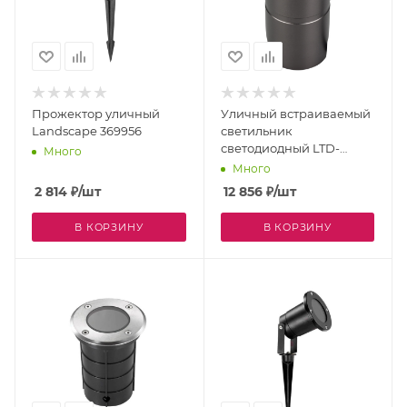
Прожектор уличный
Уличный встраиваемый
Landscape 369956
светильник
светодиодный LTD-
Много
GROUND-R65-6W
Много
Warm3000 (SL, 24 deg,
2 814
₽
/шт
12 856
₽
/шт
230V) (Arlight, IP67
Металл, 3 года) 026449
В КОРЗИНУ
В КОРЗИНУ