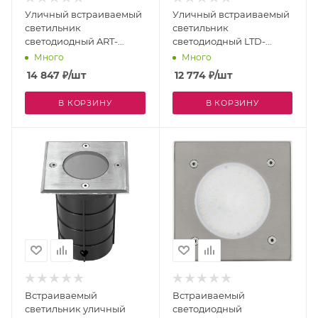
Уличный встраиваемый
Уличный встраиваемый
светильник
светильник
светодиодный ART-
светодиодный LTD-
GROUND-ZOOM-R80-8W
GROUND-TILT-R80-9W
Много
Много
Warm3000 (SL, 15-50 deg,
Warm3000 (SL, 60 deg,
14 847
₽
/шт
12 774
₽
/шт
24V) (Arlight, IP67
230V) (Arlight, IP67
Металл, 3 года) 028065
Металл, 3 года) 024950
В КОРЗИНУ
В КОРЗИНУ
Встраиваемый
Встраиваемый
светильник уличный
светодиодный