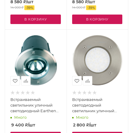
8 580
₽
/шт
8 580
₽
/шт
14 000
₽
14 000
₽
-
39
%
-
39
%
В КОРЗИНУ
В КОРЗИНУ
Встраиваемый
Встраиваемый
светильник уличный
светодиодный
светодиодный Earthen
светильник уличный
3039-1U IP67
Lamedo 93482
Много
Много
9 400
₽
/шт
2 800
₽
/шт