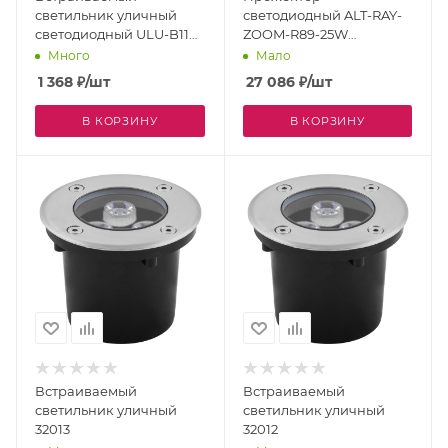
светильник уличный
светодиодный ALT-RAY-
светодиодный ULU-B11A-
ZOOM-R89-25W
6W/GREEN IP67 GREY
Warm3000 (DG, 10-40
Много
Мало
deg, 230V) (Arlight, IP67
1 368
₽
/шт
27 086
₽
/шт
Металл, 3 года) 028078
В КОРЗИНУ
В КОРЗИНУ
Встраиваемый
Встраиваемый
светильник уличный
светильник уличный
32013
32012