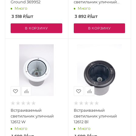
Ground 369952
светильник уличный
Lamedo 93481
Много
Много
3 518
₽
/шт
3 892
₽
/шт
В КОРЗИНУ
В КОРЗИНУ
Встраиваемый
Встраиваемый
светильник уличный
светильник уличный
12612 W
12612 Bl
Много
Много