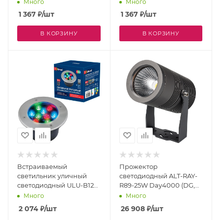
Много
Много
1 367
₽
/шт
1 367
₽
/шт
В КОРЗИНУ
В КОРЗИНУ
Встраиваемый
Прожектор
светильник уличный
светодиодный ALT-RAY-
светодиодный ULU-B12A-
R89-25W Day4000 (DG,
9W/RGB IP67 GREY
24 deg, 230V) (Arlight,
Много
Много
IP67 Металл, 3 года)
2 074
₽
/шт
26 908
₽
/шт
029699