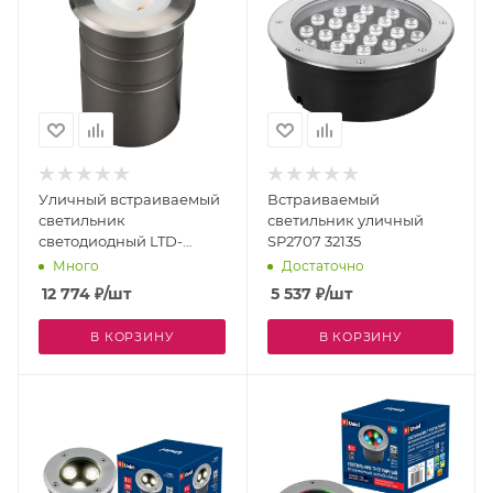
Уличный встраиваемый
Встраиваемый
светильник
светильник уличный
светодиодный LTD-
SP2707 32135
GROUND-TILT-R80-9W
Много
Достаточно
Day4000 (SL, 60 deg,
12 774
₽
/шт
5 537
₽
/шт
230V) (Arlight, IP67
Металл, 3 года) 032213
В КОРЗИНУ
В КОРЗИНУ