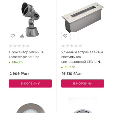
Прожектор уличный
Уличный встраиваемый
Landscape 369955
светильник
светодиодный LTD-LINE-
Много
TILT-S210-8W Warm3000
Много
(SL, 120 deg, 230V)
2 909
₽
/шт
16 310
₽
/шт
(Arlight, IP67 Металл, 3
года) 024944
В КОРЗИНУ
В КОРЗИНУ