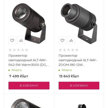
Прожектор
Прожектор
светодиодный ALT-RAY-
светодиодный ALT-RAY-
R42-5W Warm3000 (DG,
ZOOM-R61-12W
25 deg, 230V) (Arlight,
Warm3000 (DG, 10-60
Много
Много
IP67 Металл, 3 года)
deg, 230V) (Arlight, IP67
7 499
₽
/шт
13 643
₽
/шт
026446
Металл, 3 года) 026447
В КОРЗИНУ
В КОРЗИНУ