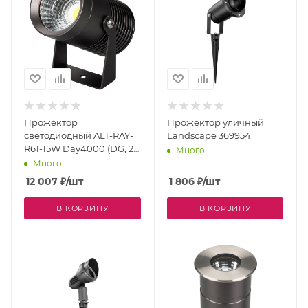
Прожектор
Прожектор уличный
светодиодный ALT-RAY-
Landscape 369954
R61-15W Day4000 (DG, 25
Много
deg, 230V) (Arlight, IP67
Много
Металл, 3 года) 032558
12 007
₽
/шт
1 806
₽
/шт
В КОРЗИНУ
В КОРЗИНУ