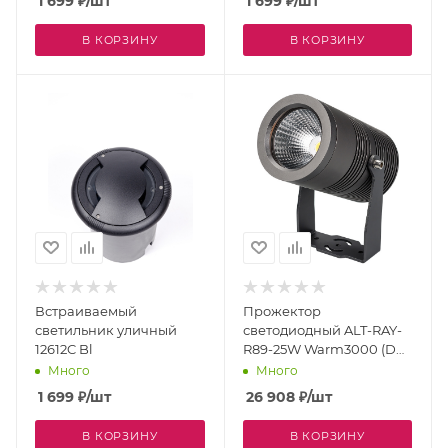
1 699
₽
/шт
1 699
₽
/шт
В КОРЗИНУ
В КОРЗИНУ
Встраиваемый
Прожектор
светильник уличный
светодиодный ALT-RAY-
12612C Bl
R89-25W Warm3000 (DG,
24 deg, 230V) (Arlight,
Много
Много
IP67 Металл, 3 года)
1 699
₽
/шт
26 908
₽
/шт
026448
В КОРЗИНУ
В КОРЗИНУ