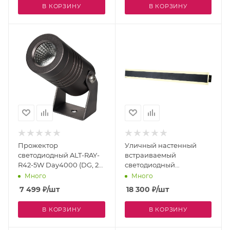
В КОРЗИНУ
В КОРЗИНУ
Прожектор
Уличный настенный
светодиодный ALT-RAY-
встраиваемый
R42-5W Day4000 (DG, 25
светодиодный
deg, 230V) (Arlight, IP67
светильник Sagitta
Много
Много
Металл, 3 года) 032652
4045-1W
7 499
₽
/шт
18 300
₽
/шт
В КОРЗИНУ
В КОРЗИНУ