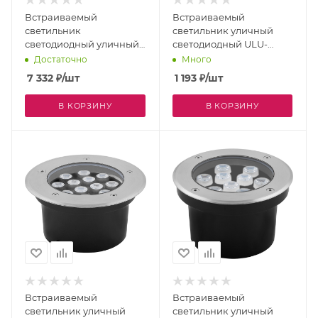
Встраиваемый
Встраиваемый
светильник
светильник уличный
светодиодный уличный
светодиодный ULU-
Picco 9104 IP67
B10A-3W/RGB IP67 GREY
Достаточно
Много
7 332
₽
/шт
1 193
₽
/шт
В КОРЗИНУ
В КОРЗИНУ
Встраиваемый
Встраиваемый
светильник уличный
светильник уличный