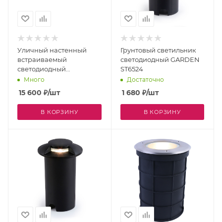
Уличный настенный
Грунтовый светильник
встраиваемый
светодиодный GARDEN
светодиодный
ST6524
светильник Sagitta
Много
Достаточно
4044-1W
15 600
₽
/шт
1 680
₽
/шт
В КОРЗИНУ
В КОРЗИНУ