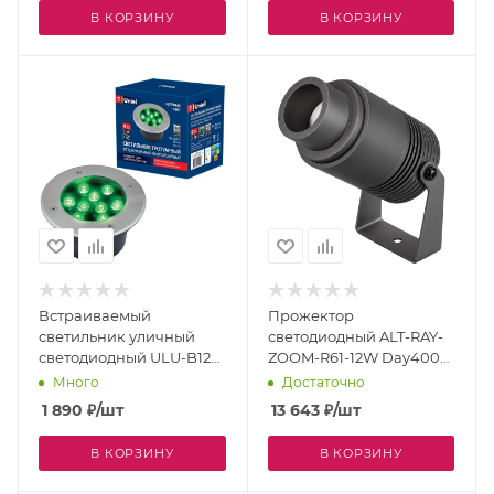
В КОРЗИНУ
В КОРЗИНУ
Встраиваемый
Прожектор
светильник уличный
светодиодный ALT-RAY-
светодиодный ULU-B12A-
ZOOM-R61-12W Day4000
9W/GREEN IP67 GREY
(DG, 10-60 deg, 230V)
Много
Достаточно
(Arlight, IP67 Металл, 3
1 890
₽
/шт
13 643
₽
/шт
года) 029700
В КОРЗИНУ
В КОРЗИНУ