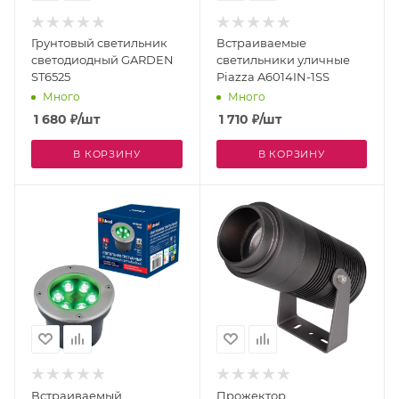
Грунтовый светильник
Встраиваемые
светодиодный GARDEN
светильники уличные
ST6525
Piazza A6014IN-1SS
Много
Много
1 680
₽
/шт
1 710
₽
/шт
В КОРЗИНУ
В КОРЗИНУ
Встраиваемый
Прожектор