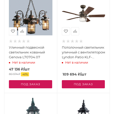
Уличный подвесной
Потолочный светильник
светильник кованый
уличный с вентилятором
Genova L70704.07
Lyndon Patio KLF-
LYNDON-52-OZ
Нет в наличии
Нет в наличии
47 136
₽
/шт
109 694
₽
/шт
80 574
₽
-
41
%
ПОД ЗАКАЗ
ПОД ЗАКАЗ