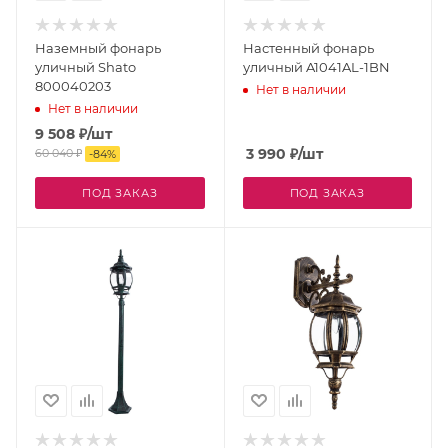
Наземный фонарь
Настенный фонарь
уличный Shato
уличный A1041AL-1BN
800040203
Нет в наличии
Нет в наличии
9 508
₽
/шт
3 990
₽
/шт
60 040
₽
-
84
%
ПОД ЗАКАЗ
ПОД ЗАКАЗ