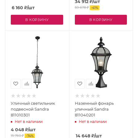
34 912
₽
/шт
6 160
₽
/шт
59 678
₽
-
41
%
В КОРЗИНУ
В КОРЗИНУ
Уличный светильник
Наземный фонарь
подвесной Sandra
уличный Sandra
811010301
811040201
Нет в наличии
Нет в наличии
4 048
₽
/шт
14 648
₽
/шт
15 760
₽
-
74
%