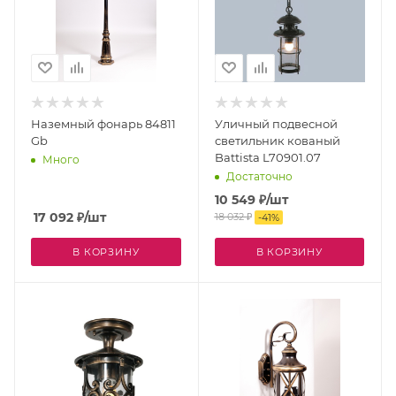
Наземный фонарь 84811
Уличный подвесной
Gb
светильник кованый
Battista L70901.07
Много
Достаточно
10 549
₽
/шт
17 092
₽
/шт
18 032
₽
-
41
%
В КОРЗИНУ
В КОРЗИНУ