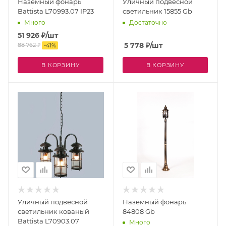
Наземный фонарь
Уличный подвесной
Battista L70993.07 IP23
светильник 15855 Gb
Много
Достаточно
51 926
₽
/шт
5 778
₽
/шт
88 762
₽
-
41
%
В КОРЗИНУ
В КОРЗИНУ
Уличный подвесной
Наземный фонарь
светильник кованый
84808 Gb
Battista L70903.07
Много