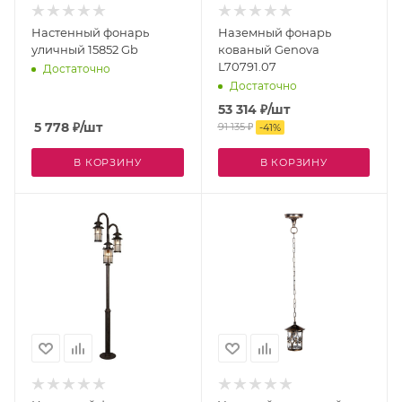
Настенный фонарь
Наземный фонарь
уличный 15852 Gb
кованый Genova
L70791.07
Достаточно
Достаточно
53 314
₽
/шт
5 778
₽
/шт
91 135
₽
-
41
%
В КОРЗИНУ
В КОРЗИНУ