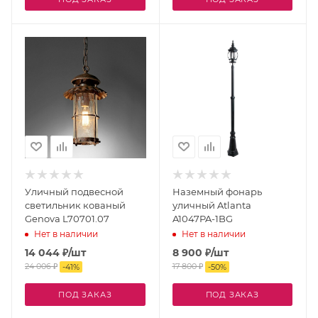
Уличный подвесной
Наземный фонарь
светильник кованый
уличный Atlanta
Genova L70701.07
A1047PA-1BG
Нет в наличии
Нет в наличии
14 044
₽
/шт
8 900
₽
/шт
24 006
₽
17 800
₽
-
41
%
-
50
%
ПОД ЗАКАЗ
ПОД ЗАКАЗ