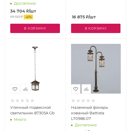
Достаточно
34 704
₽
/шт
16 875
₽
/шт
59 322
₽
-
41
%
В КОРЗИНУ
В КОРЗИНУ
Уличный подвесной
Наземный фонарь
светильник 87305A Gb
кованый Battista
L70986.07
Много
Достаточно