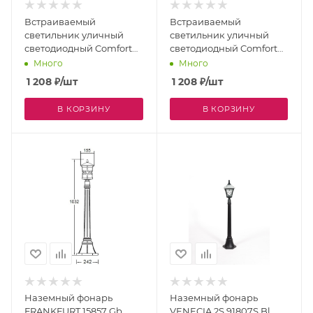
Встраиваемый
Встраиваемый
светильник уличный
светильник уличный
светодиодный Comfort
светодиодный Comfort
Ip54 6813
Ip54 6812
Много
Много
1 208
₽
/шт
1 208
₽
/шт
В КОРЗИНУ
В КОРЗИНУ
Наземный фонарь
Наземный фонарь
FRANKFURT 15857 Gb
VENECIA 2S 91807S Bl