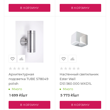
В КОРЗИНУ
В КОРЗИНУ
Архитектурная
Настенный светильник
подсветка TUBE S78049
Ester Wall
polish
DS1.560.000.WXD1L
Много
Много
1 699
₽
/шт
5 773
₽
/шт
В КОРЗИНУ
В КОРЗИНУ