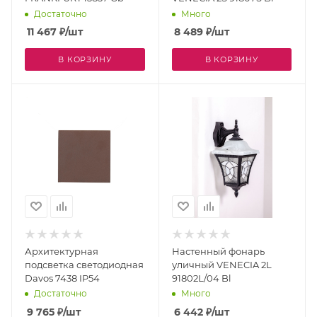
Достаточно
Много
11 467
₽
/шт
8 489
₽
/шт
В КОРЗИНУ
В КОРЗИНУ
Архитектурная
Настенный фонарь
подсветка светодиодная
уличный VENECIA 2L
Davos 7438 IP54
91802L/04 Bl
Достаточно
Много
9 765
₽
/шт
6 442
₽
/шт