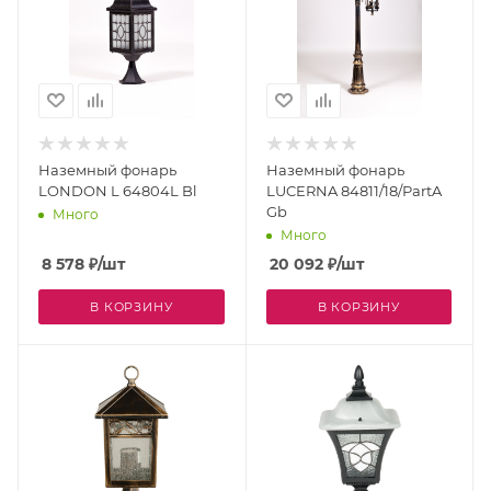
Наземный фонарь
Наземный фонарь
LONDON L 64804L Bl
LUCERNA 84811/18/PartA
Gb
Много
Много
8 578
₽
/шт
20 092
₽
/шт
В КОРЗИНУ
В КОРЗИНУ