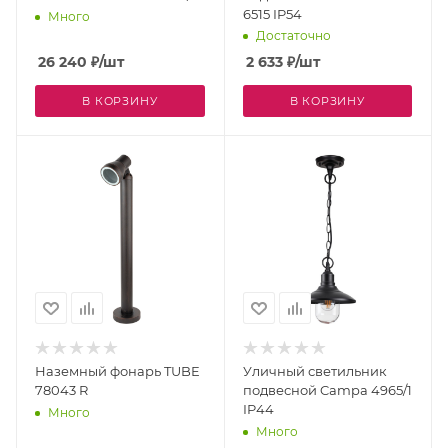
6515 IP54
Много
Достаточно
26 240
₽
/шт
2 633
₽
/шт
В КОРЗИНУ
В КОРЗИНУ
Наземный фонарь TUBE
Уличный светильник
78043 R
подвесной Campa 4965/1
IP44
Много
Много