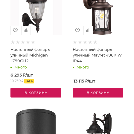
Настенный фонарь
Настенный фонарь
уличный Michigan
уличный Mavret 4961/1W
L79081.12
IP44
Много
Много
6 295
₽
/шт
13 115
₽
/шт
10 760
₽
-
41
%
В КОРЗИНУ
В КОРЗИНУ