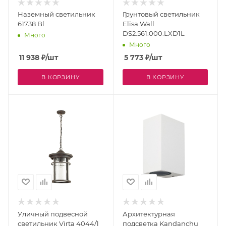
Наземный светильник
Грунтовый светильник
61738 Bl
Elisa Wall
DS2.561.000.LXD1L
Много
Много
11 938
₽
/шт
5 773
₽
/шт
В КОРЗИНУ
В КОРЗИНУ
Уличный подвесной
Архитектурная
светильник Virta 4044/1
подсветка Kandanchu