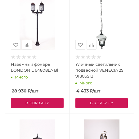
Наземный фонарь
Уличный светильник
LONDON L 64808LA Bl
подвесной VENECIA 2S
91805S Bl
Много
Много
28 930
₽
/шт
4 433
₽
/шт
В КОРЗИНУ
В КОРЗИНУ