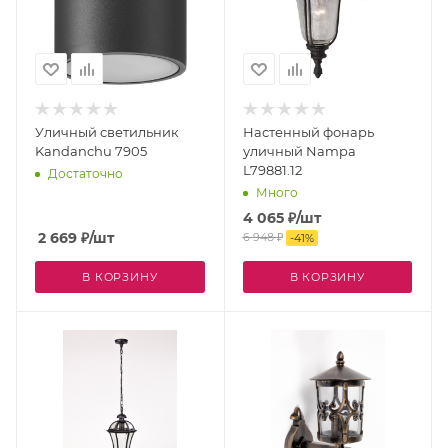
Уличный светильник
Настенный фонарь
Kandanchu 7905
уличный Nampa
L79881.12
Достаточно
Много
4 065
₽
/шт
2 669
₽
/шт
6 948
₽
-
41
%
В КОРЗИНУ
В КОРЗИНУ