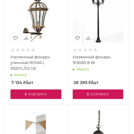
Настенный фонарь
Наземный фонарь
уличный ROMA L
91308S B Bl
95201L/02 Gb
Много
Много
7 134
₽
/шт
26 295
₽
/шт
В КОРЗИНУ
В КОРЗИНУ