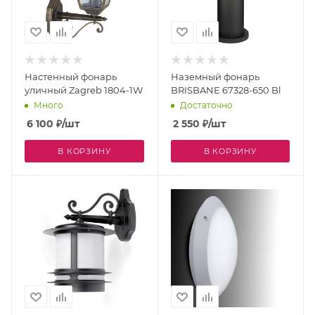
Настенный фонарь
Наземный фонарь
уличный Zagreb 1804-1W
BRISBANE 67328-650 Bl
Много
Достаточно
6 100
₽
/шт
2 550
₽
/шт
В КОРЗИНУ
В КОРЗИНУ