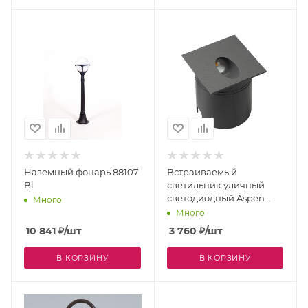
Наземный фонарь 88107
Встраиваемый
Bl
светильник уличный
светодиодный Aspen
Много
7024 IP65
Много
10 841
₽
/шт
3 760
₽
/шт
В КОРЗИНУ
В КОРЗИНУ