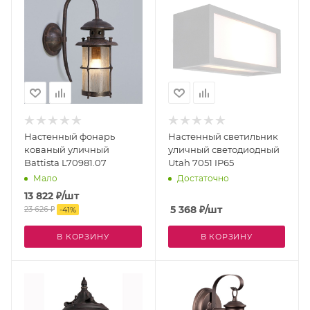
Настенный фонарь
Настенный светильник
кованый уличный
уличный светодиодный
Battista L70981.07
Utah 7051 IP65
Мало
Достаточно
13 822
₽
/шт
5 368
₽
/шт
23 626
₽
-
41
%
В КОРЗИНУ
В КОРЗИНУ