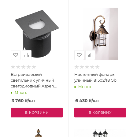
Встраиваемый
Настенный фонарь
светильник уличный
уличный 81502/18 Gb
светодиодный Aspen
Много
7030 IP65
Много
3 760
₽
/шт
6 430
₽
/шт
В КОРЗИНУ
В КОРЗИНУ