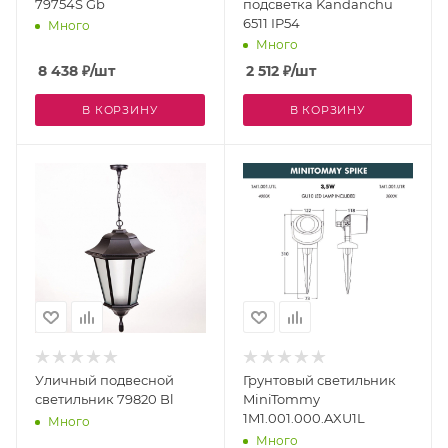
79754S Gb
подсветка Kandanchu
6511 IP54
Много
Много
8 438
₽
/шт
2 512
₽
/шт
В КОРЗИНУ
В КОРЗИНУ
Уличный подвесной
Грунтовый светильник
светильник 79820 Bl
MiniTommy
1M1.001.000.AXU1L
Много
Много