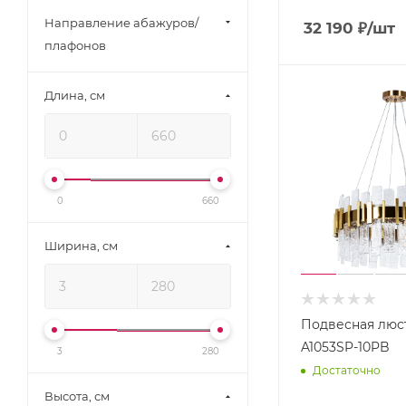
Imex (
277
)
Направление абажуров/
32 190
₽
/шт
ImperiumLoft (
397
)
плафонов
Indigo (
140
)
Italline (
4
)
Длина, см
Kichler (
28
)
Kink Light (
109
)
L'Arte Luce (
204
)
0
660
Lampex (
13
)
Lightstar (
284
)
Ширина, см
Loft It (
193
)
Lucia Tucci (
115
)
Lucide (
5
)
Подвесная люст
Lumien Hall (
84
)
A1053SP-10PB
3
280
Достаточно
Lumina Deco (
85
)
Высота, см
Lumion (
248
)