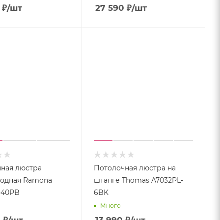
₽
/шт
27 590
₽
/шт
ная люстра
Потолочная люстра на
иодная Ramona
штанге Thomas A7032PL-
-40PB
6BK
Много