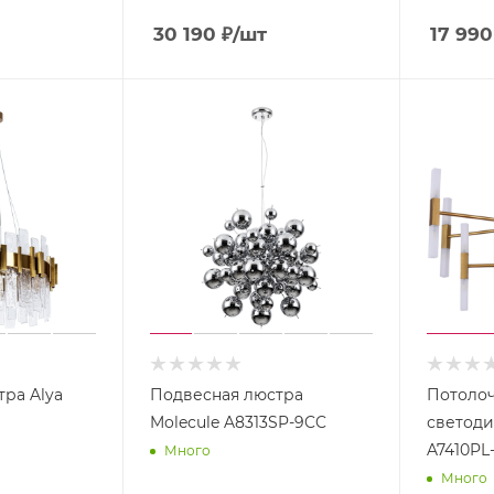
30 190
₽
/шт
17 990
ра Alya
Подвесная люстра
Потолоч
Molecule A8313SP-9CC
светод
A7410PL
Много
Много