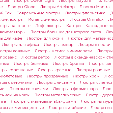
стры
Люстры Odeon Light
Люстры Maytoni
Польски
te
Люстры Globo
Люстры Artelamp
Люстры Mantra
ай-Тек
Современные люстры
Люстры флористика
Д
ские люстры
Испанские люстры
Люстры Omnilux
Лю
стры на штанге
Лофт люстры
Кантри
Каскадные л
вентиляторы
Люстры большие для второго света
Люс
ы для кафе
Люстры для кухни
Люстры для магазино
Люстры для офиса
Люстры ампир
Люстры в восточ
юстры кованые
Люстры в стиле минимализм
Люстры 
 прованс
Люстры ретро
Люстры в скандинавском сти
елые
Люстры бежевые
Люстры бронза
Люстры вен
тры коричневые
Люстры красные
Люстры розовые
фиолетовые
Люстры прозрачные
Люстры хром
Люс
тры с веточками
Люстры с листьями
Люстры с лепес
ми
Люстры со свечами
Люстры в форме шара
Люст
ением на крюк
Люстры металлические
Люстры дере
нга
Люстры с тканевыми абажурами
Люстры из мура
тры люминесцентные
Люстры китайские
Люстры из