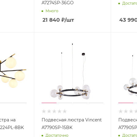
A7274SP-36GO
Достат
Много
21 840
₽
/шт
43 99
стра на
Подвесная люстра Vincent
Подвесн
2224PL-8BK
A7790SP-15BK
A7790S
Достаточно
Достат