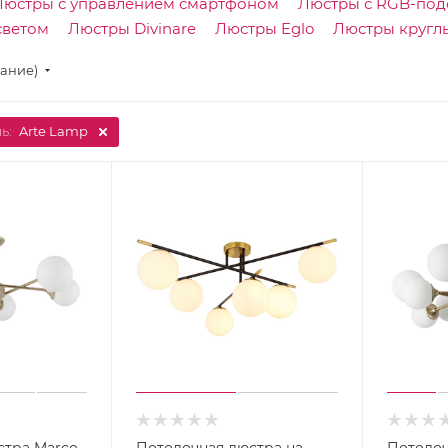
Люстры с управлением смартфоном
Люстры с RGB-под
светом
Люстры Divinare
Люстры Eglo
Люстры кругл
вание)
ь:
Arte Lamp
стра Marco
Потолочная люстра на
Потолоч