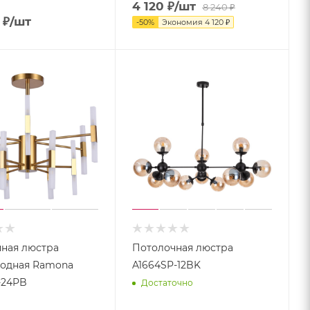
4 120
₽
/шт
8 240
₽
₽
/шт
-
50
%
Экономия
4 120
₽
ная люстра
Потолочная люстра
иодная Ramona
A1664SP-12BK
-24PB
Достаточно