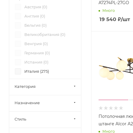
Bogate's (
112
)
A7274PL-27GO
Австрия (
0
)
Bohemia (
1064
)
Много
Англия (
0
)
19 540
₽
/шт
Brizzi (
11
)
Бельгия (
0
)
Chiaro (
50
)
Великобритания (
0
)
Citilux (
445
)
Венгрия (
0
)
Crystal Lux (
178
)
Германия (
0
)
DeMarkt (
159
)
Испания (
0
)
Dio D'Arte (
250
)
Италия (
275
)
Divinare (
119
)
Китай (
0
)
Doge Luce (
28
)
Категория
Польша (
0
)
Eglo (
55
)
Россия (
0
)
Eletto (
28
)
Назначение
США (
0
)
Elstead (
17
)
Потолочная лю
Филиппины (
0
)
Стиль
Escada (
341
)
штанге Alcor A
Чехия (
0
)
Eurosvet (
530
)
Много