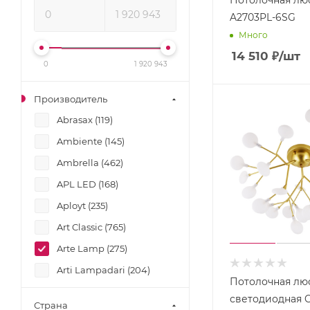
A2703PL-6SG
Много
14 510
₽
/шт
0
1 920 943
Производитель
Abrasax (
119
)
Ambiente (
145
)
Ambrella (
462
)
APL LED (
168
)
Aployt (
235
)
Art Classic (
765
)
Arte Lamp (
275
)
Arti Lampadari (
204
)
Потолочная лю
Bejorama (
51
)
светодиодная 
Страна