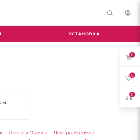
М
УСТАНОВКА
0
0
0
тры
t
Люстры Osgona
Люстры Eurosvet