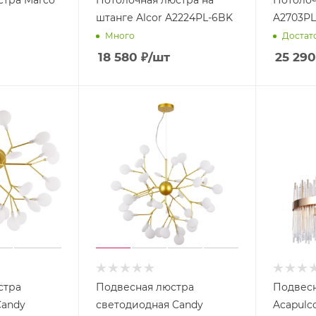
штанге Alcor A2224PL-6BK
A2703PL
Много
Достат
18 580
₽
/шт
25 290
Назе
мные
свети
льник
и
Назе
мные
фона
ри
стра
Подвесная люстра
Подвесн
Candy
светодиодная Candy
Acapulc