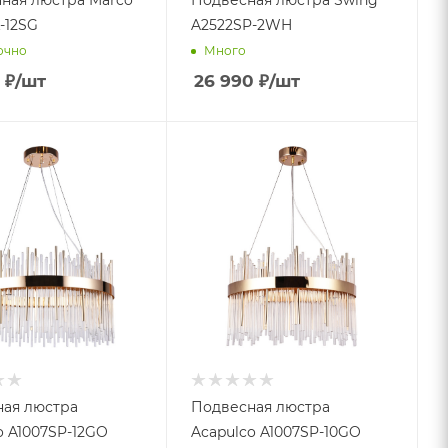
-12SG
A2522SP-2WH
очно
Много
₽
/шт
26 990
₽
/шт
ая люстра
Подвесная люстра
o A1007SP-12GO
Acapulco A1007SP-10GO