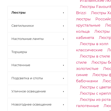
Итальянские лю
Люстры Favouri
Люстры
Brizzi
Люстры Х
люстры
Россий
хрустальные
Лю
Светильники
кольца
Люстры 
кабинета
Люстр
Настольные лампы
Люстры в холл
классические
Л
Торшеры
Люстры в стиле
стиле
Люстры б
Настенные
золотистые
Люс
синие
Люстры 
Подсветка и споты
бабочками
Люс
Люстры с цвета
Уличное освещение
Люстры с крепл
Люстры из рота
Новогоднее освещение
галогенные
Люс