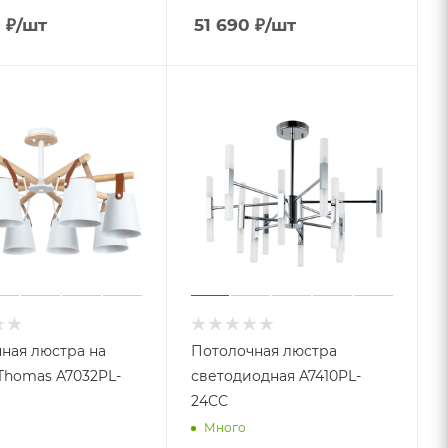
0
₽
/шт
51 690
₽
/шт
ная люстра на
Потолочная люстра
Thomas A7032PL-
светодиодная A7410PL-
24CC
Много