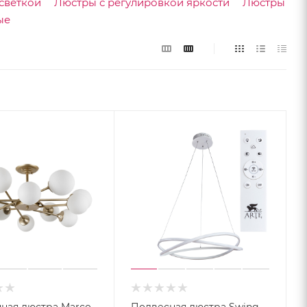
светкой
Люстры с регулировкой яркости
Люстры
ые
ная люстра Marco
Подвесная люстра Swing