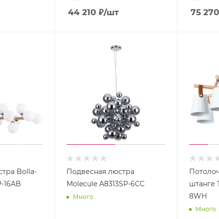
44 210
₽
/шт
75 27
тра Bolla-
Подвесная люстра
Потолоч
P-16AB
Molecule A8313SP-6CC
штанге 
8WH
Много
Много