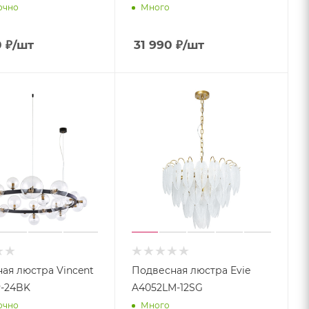
очно
Много
0
₽
/шт
31 990
₽
/шт
ая люстра Vincent
Подвесная люстра Evie
P-24BK
A4052LM-12SG
очно
Много