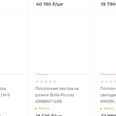
40 190
₽
/шт
19 790
тра
Потолочная люстра на
Потолоч
1 LM-9
штанге Bolla-Piccolo
светод
A3988SP-12AB
A7410PL
Много
Много