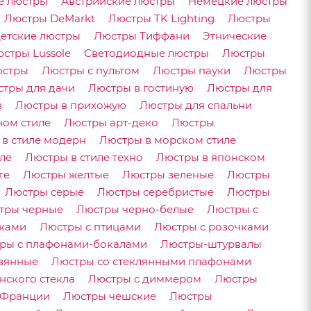
е люстры
Австрийские люстры
Немецкие люстры
Люстры DeMarkt
Люстры TK Lighting
Люстры
етские люстры
Люстры Тиффани
Этнические
стры Lussole
Светодиодные люстры
Люстры
юстры
Люстры с пультом
Люстры пауки
Люстры
тры для дачи
Люстры в гостиную
Люстры для
в
Люстры в прихожую
Люстры для спальни
ном стиле
Люстры арт-деко
Люстры
в стиле модерн
Люстры в морском стиле
ле
Люстры в стиле техно
Люстры в японском
ге
Люстры желтые
Люстры зеленые
Люстры
Люстры серые
Люстры серебристые
Люстры
тры черные
Люстры черно-белые
Люстры с
тками
Люстры с птицами
Люстры с розочками
ры с плафонами-бокалами
Люстры-штурвалы
вянные
Люстры со стеклянными плафонами
нского стекла
Люстры с диммером
Люстры
 Франции
Люстры чешские
Люстры