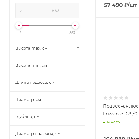
57 490
₽
/шт
Lussole (
172
)
Lussole LGO (
205
)
Lussole Loft (
115
)
2
853
Mantra (
212
)
Mantra Tecnico (
1
)
Высота max, см
Maytoni (
390
)
Высота min, см
Moderli (
131
)
MW-Light (
344
)
Длина подвеса, см
Natali Kovaltseva (
153
)
Nervilamp (
203
)
Диаметр, см
Newport (
271
)
Подвесная люс
Novotech (
2
)
Frizzante 1681/0
Глубина, см
Много
Nowodvorski (
37
)
Odeon Light (
184
)
Диаметр плафона, см