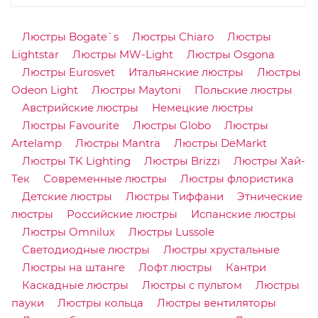
Люстры Bogate`s
Люстры Chiaro
Люстры
Lightstar
Люстры MW-Light
Люстры Osgona
Люстры Eurosvet
Итальянские люстры
Люстры
Odeon Light
Люстры Maytoni
Польские люстры
Австрийские люстры
Немецкие люстры
Люстры Favourite
Люстры Globo
Люстры
Artelamp
Люстры Mantra
Люстры DeMarkt
Люстры TK Lighting
Люстры Brizzi
Люстры Хай-
Тек
Современные люстры
Люстры флористика
Детские люстры
Люстры Тиффани
Этнические
люстры
Российские люстры
Испанские люстры
Люстры Omnilux
Люстры Lussole
Светодиодные люстры
Люстры хрустальные
Люстры на штанге
Лофт люстры
Кантри
Каскадные люстры
Люстры с пультом
Люстры
пауки
Люстры кольца
Люстры вентиляторы