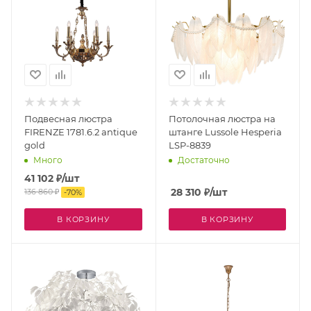
Подвесная люстра
Потолочная люстра на
FIRENZE 1781.6.2 antique
штанге Lussole Hesperia
gold
LSP-8839
Много
Достаточно
41 102
₽
/шт
28 310
₽
/шт
136 860
₽
-
70
%
В КОРЗИНУ
В КОРЗИНУ