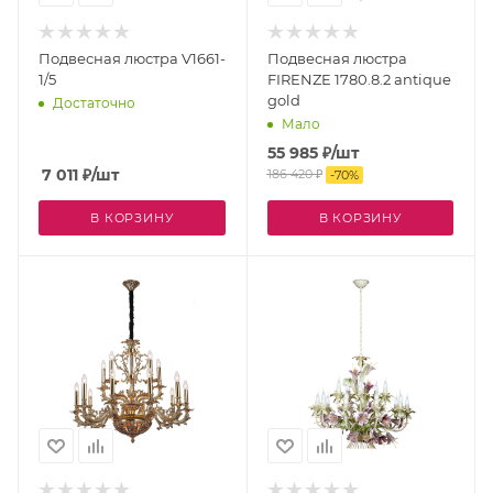
Подвесная люстра V1661-
Подвесная люстра
1/5
FIRENZE 1780.8.2 antique
gold
Достаточно
Мало
55 985
₽
/шт
7 011
₽
/шт
186 420
₽
-
70
%
В КОРЗИНУ
В КОРЗИНУ