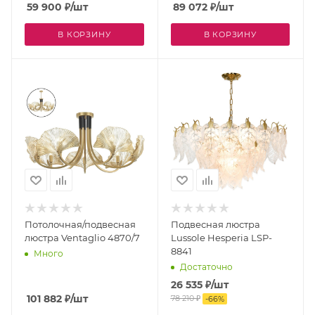
59 900
₽
/шт
89 072
₽
/шт
В КОРЗИНУ
В КОРЗИНУ
Потолочная/подвесная
Подвесная люстра
люстра Ventaglio 4870/7
Lussole Hesperia LSP-
8841
Много
Достаточно
26 535
₽
/шт
101 882
₽
/шт
78 210
₽
-
66
%