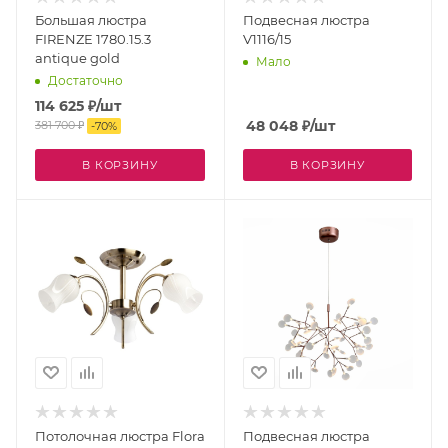
Большая люстра
Подвесная люстра
FIRENZE 1780.15.3
V1116/15
antique gold
Мало
Достаточно
114 625
₽
/шт
48 048
₽
/шт
381 700
₽
-
70
%
В КОРЗИНУ
В КОРЗИНУ
Потолочная люстра Flora
Подвесная люстра