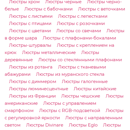
Люстры хром
Люстры черные
Люстры черно-
белые
Люстры с бабочками
Люстры с веточками
Люстры с листьями
Люстры с лепестками
Люстры с птицами
Люстры с розочками
Люстры с цветами
Люстры со свечами
Люстры
в форме шара
Люстры с плафонами-бокалами
Люстры-штурвалы
Люстры с креплением на
крюк
Люстры металлические
Люстры
деревянные
Люстры со стеклянными плафонами
Люстры из ротанга
Люстры с тканевыми
абажурами
Люстры из муранского стекла
Люстры с диммером
Люстры галогенные
Люстры люминесцентные
Люстры китайские
Люстры из Франции
Люстры чешские
Люстры
американские
Люстры с управлением
смартфоном
Люстры с RGB-подсветкой
Люстры
с регулировкой яркости
Люстры с направленным
светом
Люстры Divinare
Люстры Eglo
Люстры