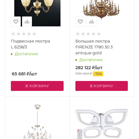
Подвесная люстра
Большая люстра
L.6258/3
FIRENZE 1780.30.3
antique gold
Достаточно
Достаточно
282 122
₽
/шт
65 681
₽
/шт
939 460
₽
-
70
%
В КОРЗИНУ
В КОРЗИНУ