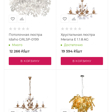
Потолочная люстра
Хрустальная люстра
Idaho GRLSP-0199
Merana E 1.1.8 AG
Много
Достаточно
12 266
₽
/шт
19 594
₽
/шт
В КОРЗИНУ
В КОРЗИНУ