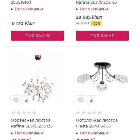
256018103
Rafina SL379.203.45
Нет в наличии
Нет в наличии
28 685
₽
/шт
6 170
₽
/шт
45 970
₽
-
38
%
ПОД ЗАКАЗ
ПОД ЗАКАЗ
Подвесная люстра
Потолочная люстра
Rafina SL379.203.135
Fiesta 267013403
Нет в наличии
Нет в наличии