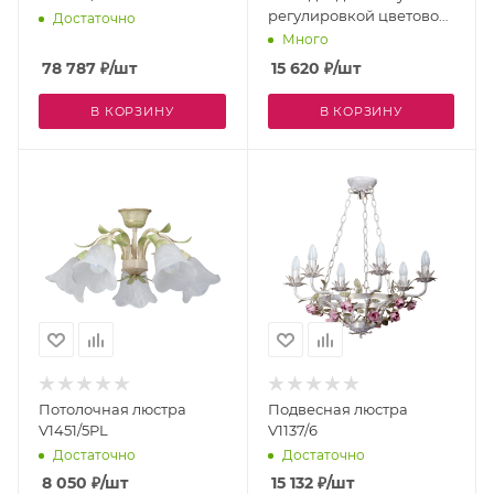
регулировкой цветовой
Достаточно
температуры и яркости с
Много
ночным режимом
78 787
₽
/шт
15 620
₽
/шт
ACRYLICA FA460
В КОРЗИНУ
В КОРЗИНУ
Потолочная люстра
Подвесная люстра
V1451/5PL
V1137/6
Достаточно
Достаточно
8 050
₽
/шт
15 132
₽
/шт