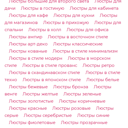
Люстры большие для второго света
Люстры для
дачи
Люстры в гостиную
Люстры для кабинета
Люстры для кафе
Люстры для кухни
Люстры
для магазинов
Люстры в прихожую
Люстры для
спальни
Люстры в холл
Люстры для офиса
Люстры ампир
Люстры в восточном стиле
Люстры арт-деко
Люстры классические
Люстры кованые
Люстры в стиле минимализм
Люстры в стиле модерн
Люстры в морском
стиле
Люстры в стиле прованс
Люстры ретро
Люстры в скандинавском стиле
Люстры в стиле
техно
Люстры в японском стиле
Люстры белые
Люстры бежевые
Люстры бронза
Люстры
венге
Люстры желтые
Люстры зеленые
Люстры золотистые
Люстры коричневые
Люстры красные
Люстры розовые
Люстры
серые
Люстры серебристые
Люстры синие
Люстры фиолетовые
Люстры прозрачные