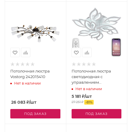
Потолочная люстра
Потолочная люстра
Vostorg 242015410
светодиодная с
управлением
Нет в наличии
смартфоном и пультом
Нет в наличии
регулировкой цветовой
5 181
₽
/шт
температурой и яркости
26 083
₽
/шт
27 251
₽
-
81
%
ночным режимом и
таймером LED LAMPS
ПОД ЗАКАЗ
ПОД ЗАКАЗ
81226