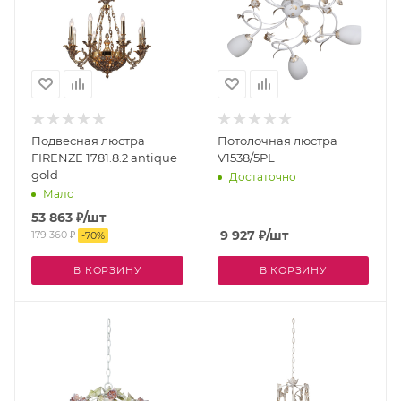
Подвесная люстра
Потолочная люстра
FIRENZE 1781.8.2 antique
V1538/5PL
gold
Достаточно
Мало
53 863
₽
/шт
9 927
₽
/шт
179 360
₽
-
70
%
В КОРЗИНУ
В КОРЗИНУ