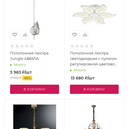
Потолочная люстра
Потолочная люстра
Jungle 4865/1A
светодиодная с пультом
регулировкой цветовой
Много
температуры и яркости с
Много
5 963
₽
/шт
ночным режимом
13 680
₽
/шт
17 510
₽
-
66
%
ACRYLICA FA459
В КОРЗИНУ
В КОРЗИНУ