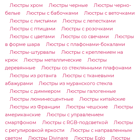
Люстры хром
Люстры черные
Люстры черно-
белые
Люстры с бабочками
Люстры с веточками
Люстры с листьями
Люстры с лепестками
Люстры с птицами
Люстры с розочками
Люстры с цветами
Люстры со свечами
Люстры
в форме шара
Люстры с плафонами-бокалами
Люстры-штурвалы
Люстры с креплением на
крюк
Люстры металлические
Люстры
деревянные
Люстры со стеклянными плафонами
Люстры из ротанга
Люстры с тканевыми
абажурами
Люстры из муранского стекла
Люстры с диммером
Люстры галогенные
Люстры люминесцентные
Люстры китайские
Люстры из Франции
Люстры чешские
Люстры
американские
Люстры с управлением
смартфоном
Люстры с RGB-подсветкой
Люстры
с регулировкой яркости
Люстры с направленным
светом
Люстры Divinare
Люстры Eglo
Люстры