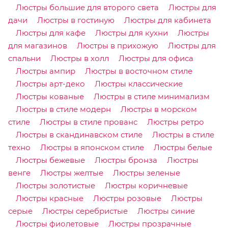
Люстры большие для второго света
Люстры для
дачи
Люстры в гостиную
Люстры для кабинета
Люстры для кафе
Люстры для кухни
Люстры
для магазинов
Люстры в прихожую
Люстры для
спальни
Люстры в холл
Люстры для офиса
Люстры ампир
Люстры в восточном стиле
Люстры арт-деко
Люстры классические
Люстры кованые
Люстры в стиле минимализм
Люстры в стиле модерн
Люстры в морском
стиле
Люстры в стиле прованс
Люстры ретро
Люстры в скандинавском стиле
Люстры в стиле
техно
Люстры в японском стиле
Люстры белые
Люстры бежевые
Люстры бронза
Люстры
венге
Люстры желтые
Люстры зеленые
Люстры золотистые
Люстры коричневые
Люстры красные
Люстры розовые
Люстры
серые
Люстры серебристые
Люстры синие
Люстры фиолетовые
Люстры прозрачные