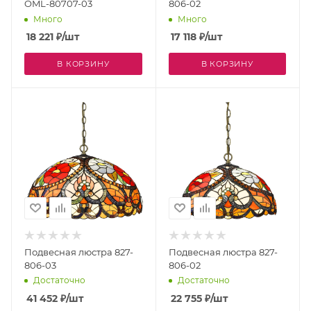
OML-80707-03
806-02
Много
Много
18 221
₽
/шт
17 118
₽
/шт
В КОРЗИНУ
В КОРЗИНУ
Подвесная люстра 827-
Подвесная люстра 827-
806-03
806-02
Достаточно
Достаточно
41 452
₽
/шт
22 755
₽
/шт