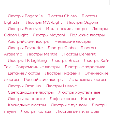
Люстры Bogate`s
Люстры Chiaro
Люстры
Lightstar
Люстры MW-Light
Люстры Osgona
Люстры Eurosvet
Итальянские люстры
Люстры
Odeon Light
Люстры Maytoni
Польские люстры
Австрийские люстры
Немецкие люстры
Люстры Favourite
Люстры Globo
Люстры
Artelamp
Люстры Mantra
Люстры DeMarkt
Люстры TK Lighting
Люстры Brizzi
Люстры Хай-
Тек
Современные люстры
Люстры флористика
Детские люстры
Люстры Тиффани
Этнические
люстры
Российские люстры
Испанские люстры
Люстры Omnilux
Люстры Lussole
Светодиодные люстры
Люстры хрустальные
Люстры на штанге
Лофт люстры
Кантри
Каскадные люстры
Люстры с пультом
Люстры
пауки
Люстры кольца
Люстры вентиляторы