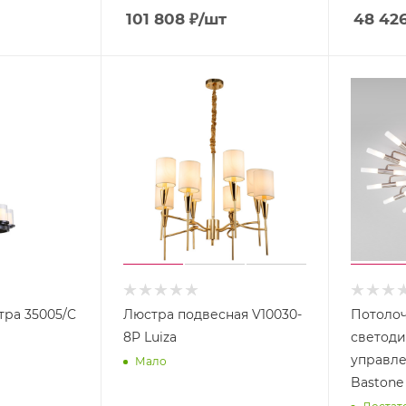
101 808
₽
/шт
48 42
Назе
мные
свети
льник
и
Назе
мные
фона
ри
тра 35005/C
Люстра подвесная V10030-
Потолоч
8P Luiza
светоди
управл
Мало
Bastone