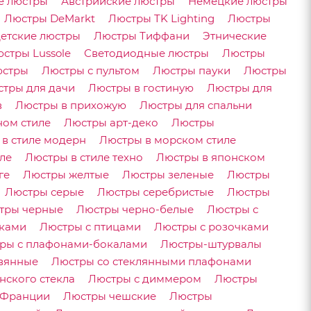
е люстры
Австрийские люстры
Немецкие люстры
Люстры DeMarkt
Люстры TK Lighting
Люстры
етские люстры
Люстры Тиффани
Этнические
стры Lussole
Светодиодные люстры
Люстры
юстры
Люстры с пультом
Люстры пауки
Люстры
тры для дачи
Люстры в гостиную
Люстры для
в
Люстры в прихожую
Люстры для спальни
ном стиле
Люстры арт-деко
Люстры
в стиле модерн
Люстры в морском стиле
ле
Люстры в стиле техно
Люстры в японском
ге
Люстры желтые
Люстры зеленые
Люстры
Люстры серые
Люстры серебристые
Люстры
тры черные
Люстры черно-белые
Люстры с
тками
Люстры с птицами
Люстры с розочками
ры с плафонами-бокалами
Люстры-штурвалы
вянные
Люстры со стеклянными плафонами
нского стекла
Люстры с диммером
Люстры
 Франции
Люстры чешские
Люстры