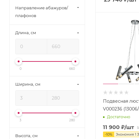
Imex (
277
)
Направление абажуров/
ImperiumLoft (
397
)
плафонов
Indigo (
140
)
Italline (
4
)
Длина, см
Kichler (
28
)
Kink Light (
109
)
L'Arte Luce (
204
)
0
660
Lampex (
13
)
Lightstar (
284
)
Ширина, см
Loft It (
193
)
Lucia Tucci (
115
)
Подвесная люст
Lucide (
5
)
V000236 (13006
Достаточно
Lumien Hall (
84
)
3
280
11 900
₽
/шт
Lumina Deco (
85
)
-
10
%
Экономия
1 
Высота, см
Lumion (
248
)