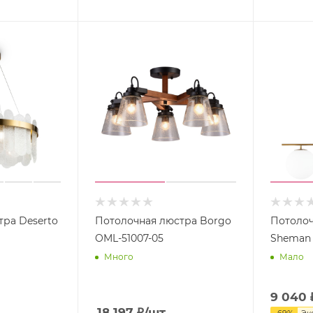
тра Deserto
Потолочная люстра Borgo
Потолоч
OML-51007-05
Sheman
Много
Мало
9 040
18 197
₽
/шт