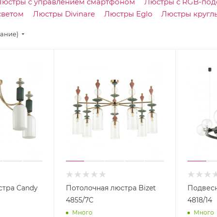
Люстры с управлением смартфоном
Люстры с RGB-под
светом
Люстры Divinare
Люстры Eglo
Люстры кругл
вание)
стра Candy
Потолочная люстра Bizet
Подвесн
4855/7C
4818/14
Много
Много