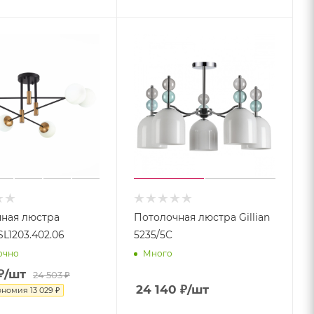
ная люстра
Потолочная люстра Gillian
SL1203.402.06
5235/5C
очно
Много
₽
/шт
24 503
₽
24 140
₽
/шт
ономия
13 029 ₽