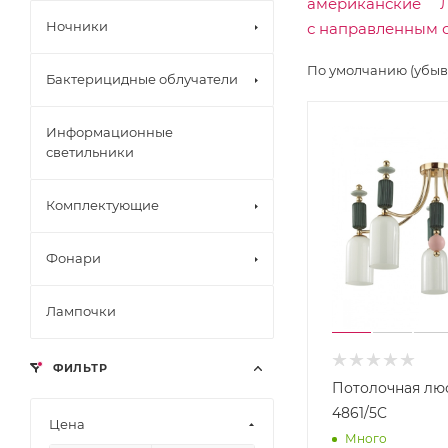
американские
Комп
онент
Ночники
с направленным 
ы для
треко
По умолчанию (убы
вых
Бактерицидные облучатели
систе
м
Шино
Информационные
пров
светильники
оды
Треко
вые
Комплектующие
свети
льник
Газон
и
Фонари
ные
Треко
свето
вые
вые
систе
фигур
Лампочки
мы в
ы
сборе
ФИЛЬТР
Потолочная лю
4861/5C
Цена
Много