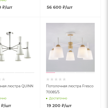
очно
0
₽
/шт
56 600
₽
/шт
ная люстра QUINN
Потолочная люстра Fresco
70085/5
очно
Достаточно
₽
/шт
19 200
₽
/шт