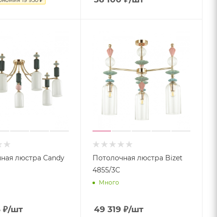
ономия
19 950 ₽
ная люстра Candy
Потолочная люстра Bizet
4855/3C
Много
5
₽
/шт
49 319
₽
/шт