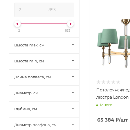
Lussole (
172
)
Lussole LGO (
205
)
Lussole Loft (
115
)
2
853
Mantra (
212
)
Mantra Tecnico (
1
)
Высота max, см
Maytoni (
390
)
Высота min, см
Moderli (
131
)
MW-Light (
344
)
Длина подвеса, см
Natali Kovaltseva (
153
)
Nervilamp (
203
)
Потолочная/по
Диаметр, см
Newport (
271
)
люстра London 
Много
Novotech (
2
)
Глубина, см
Nowodvorski (
37
)
65 384
₽
/шт
Odeon Light (
184
)
Диаметр плафона, см