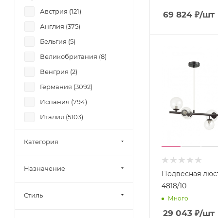
Bogate's (
112
)
Австрия (
121
)
69 824
₽
/шт
Bohemia (
1064
)
Англия (
375
)
Brizzi (
11
)
Бельгия (
5
)
Chiaro (
50
)
Великобритания (
8
)
Citilux (
445
)
Венгрия (
2
)
Crystal Lux (
178
)
Германия (
3092
)
DeMarkt (
159
)
Испания (
794
)
Dio D'Arte (
250
)
Италия (
5103
)
Divinare (
119
)
Китай (
957
)
Doge Luce (
28
)
Категория
Польша (
392
)
Eglo (
55
)
Россия (
2913
)
Eletto (
28
)
Назначение
Подвесная люст
США (
331
)
Elstead (
17
)
4818/10
Филиппины (
7
)
Стиль
Escada (
341
)
Много
Чехия (
1829
)
29 043
₽
/шт
Eurosvet (
530
)