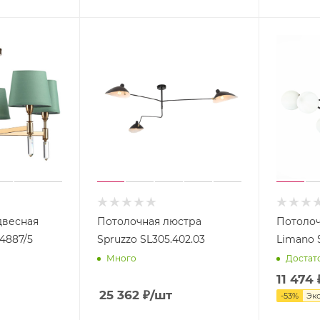
двесная
Потолочная люстра
Потолоч
4887/5
Spruzzo SL305.402.03
Limano 
Много
Достат
11 474
25 362
₽
/шт
-
53
%
Эк