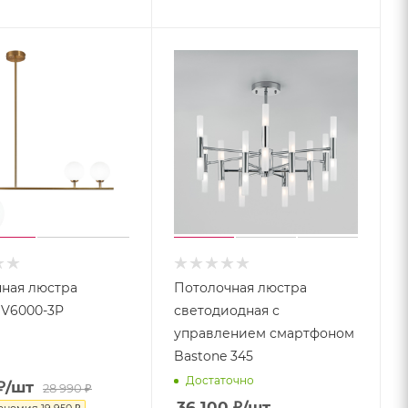
ная люстра
Потолочная люстра
 V6000-3P
светодиодная с
управлением смартфоном
Bastone 345
Достаточно
₽
/шт
28 990
₽
36 100
₽
/шт