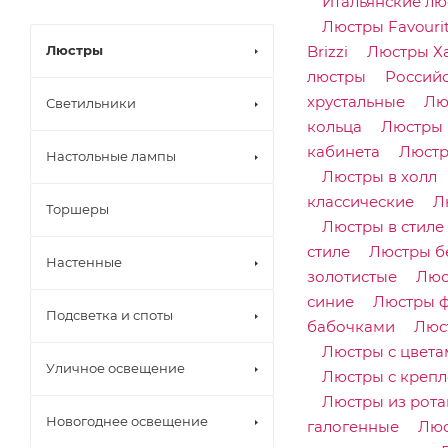
Итальянские лю
Люстры Favouri
Люстры
Brizzi
Люстры Х
люстры
Россий
хрустальные
Лю
Светильники
кольца
Люстры 
кабинета
Люстр
Настольные лампы
Люстры в холл
классические
Л
Торшеры
Люстры в стиле
стиле
Люстры б
Настенные
золотистые
Люс
синие
Люстры 
Подсветка и споты
бабочками
Люс
Люстры с цвета
Уличное освещение
Люстры с крепл
Люстры из рота
Новогоднее освещение
галогенные
Люс