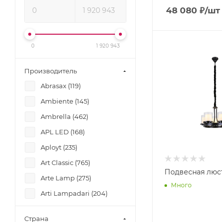
48 080
₽
/шт
0
1 920 943
Производитель
Abrasax (
119
)
Ambiente (
145
)
Ambrella (
462
)
APL LED (
168
)
Aployt (
235
)
Art Classic (
765
)
Подвесная люс
Arte Lamp (
275
)
Много
Arti Lampadari (
204
)
Bejorama (
51
)
Страна