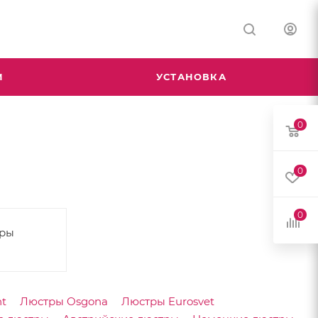
М
УСТАНОВКА
0
0
0
тры
t
Люстры Osgona
Люстры Eurosvet