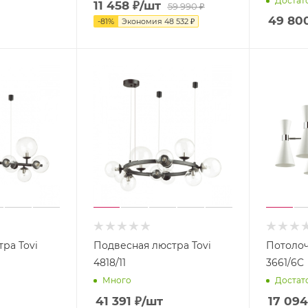
Достат
11 458
₽
/шт
59 990
₽
49 80
-
81
%
Экономия
48 532 ₽
ра Tovi
Подвесная люстра Tovi
Потолоч
4818/11
3661/6C
Много
Достат
41 391
₽
/шт
17 094