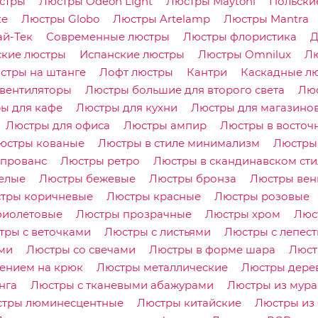
стры
Люстры Odeon Light
Люстры Maytoni
Польски
te
Люстры Globo
Люстры Artelamp
Люстры Mantra
ай-Тек
Современные люстры
Люстры флористика
Д
ские люстры
Испанские люстры
Люстры Omnilux
Лю
стры на штанге
Лофт люстры
Кантри
Каскадные л
вентиляторы
Люстры большие для второго света
Люс
ы для кафе
Люстры для кухни
Люстры для магазино
Люстры для офиса
Люстры ампир
Люстры в восточ
юстры кованые
Люстры в стиле минимализм
Люстры 
 прованс
Люстры ретро
Люстры в скандинавском сти
елые
Люстры бежевые
Люстры бронза
Люстры вен
тры коричневые
Люстры красные
Люстры розовые
фиолетовые
Люстры прозрачные
Люстры хром
Люс
тры с веточками
Люстры с листьями
Люстры с лепес
ми
Люстры со свечами
Люстры в форме шара
Люст
ением на крюк
Люстры металлические
Люстры дере
нга
Люстры с тканевыми абажурами
Люстры из мура
тры люминесцентные
Люстры китайские
Люстры из