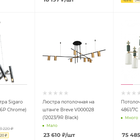
-
69
%
Эк
ра Sigaro
Люстра потолочная на
Потолоч
/6P Chrome)
штанге Breve V000028
4861/7C
(12023/9R Black)
Много
Мало
13 220
₽
23 610
₽
/шт
75 48
320 ₽