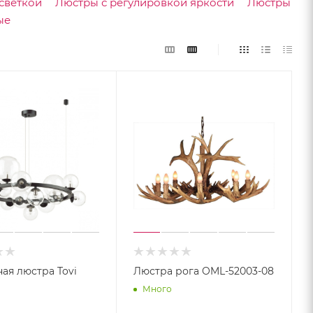
светкой
Люстры с регулировкой яркости
Люстры
ые
ая люстра Tovi
Люстра рога OML-52003-08
Много