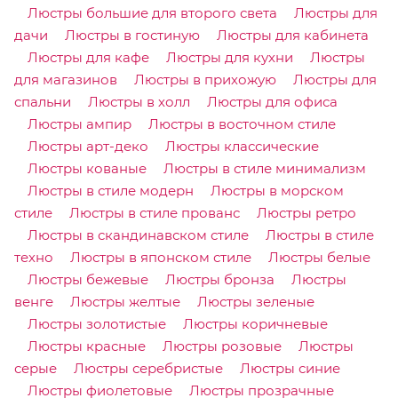
Люстры большие для второго света
Люстры для
дачи
Люстры в гостиную
Люстры для кабинета
Люстры для кафе
Люстры для кухни
Люстры
для магазинов
Люстры в прихожую
Люстры для
спальни
Люстры в холл
Люстры для офиса
Люстры ампир
Люстры в восточном стиле
Люстры арт-деко
Люстры классические
Люстры кованые
Люстры в стиле минимализм
Люстры в стиле модерн
Люстры в морском
стиле
Люстры в стиле прованс
Люстры ретро
Люстры в скандинавском стиле
Люстры в стиле
техно
Люстры в японском стиле
Люстры белые
Люстры бежевые
Люстры бронза
Люстры
венге
Люстры желтые
Люстры зеленые
Люстры золотистые
Люстры коричневые
Люстры красные
Люстры розовые
Люстры
серые
Люстры серебристые
Люстры синие
Люстры фиолетовые
Люстры прозрачные