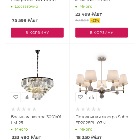
Достаточно
Много
22 499
₽
/шт
75 599
₽
/шт
48 169
₽
-
53
%
В КОРЗИНУ
В КОРЗИНУ
Большая люстра 3001/01
Потолочная люстра Soho
LM-25
FR2028PL-07N
Много
Много
333 490
₽
/шт
18 350
₽
/шт