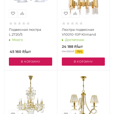
Подвесная люстра
Люстра подвесная
L.2720/5
V10010-10P Klimand
Много
Достаточно
24 188
₽
/шт
45 160
₽
/шт
114 990
₽
-
79
%
В КОРЗИНУ
В КОРЗИНУ