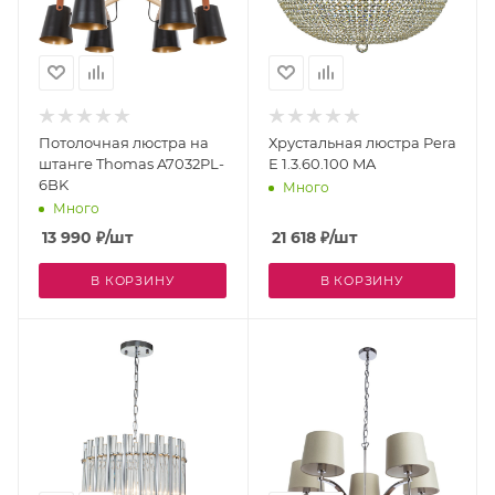
Потолочная люстра на
Хрустальная люстра Pera
штанге Thomas A7032PL-
E 1.3.60.100 MA
6BK
Много
Много
13 990
₽
/шт
21 618
₽
/шт
В КОРЗИНУ
В КОРЗИНУ