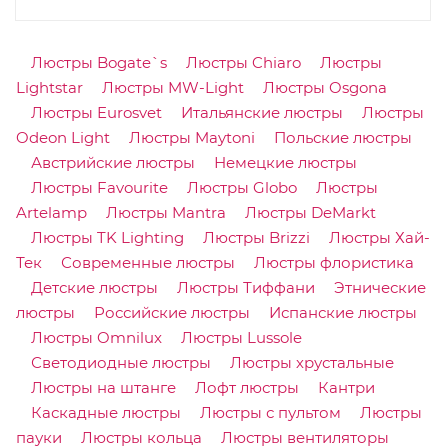
Люстры Bogate`s
Люстры Chiaro
Люстры
Lightstar
Люстры MW-Light
Люстры Osgona
Люстры Eurosvet
Итальянские люстры
Люстры
Odeon Light
Люстры Maytoni
Польские люстры
Австрийские люстры
Немецкие люстры
Люстры Favourite
Люстры Globo
Люстры
Artelamp
Люстры Mantra
Люстры DeMarkt
Люстры TK Lighting
Люстры Brizzi
Люстры Хай-
Тек
Современные люстры
Люстры флористика
Детские люстры
Люстры Тиффани
Этнические
люстры
Российские люстры
Испанские люстры
Люстры Omnilux
Люстры Lussole
Светодиодные люстры
Люстры хрустальные
Люстры на штанге
Лофт люстры
Кантри
Каскадные люстры
Люстры с пультом
Люстры
пауки
Люстры кольца
Люстры вентиляторы