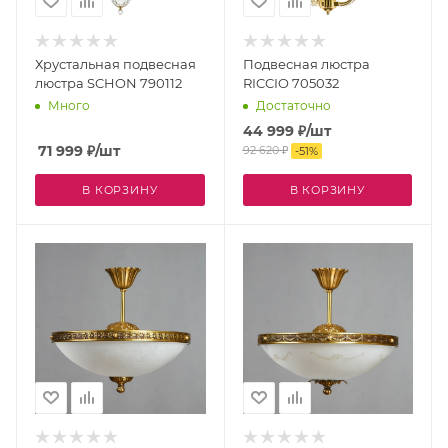
Хрустальная подвесная
Подвесная люстра
люстра SCHON 790112
RICCIO 705032
Много
Достаточно
44 999
₽
/шт
71 999
₽
/шт
92 620
₽
-
51
%
В КОРЗИНУ
В КОРЗИНУ