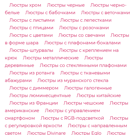
Люстры хром
Люстры черные
Люстры черно-
белые
Люстры с бабочками
Люстры с веточками
Люстры с листьями
Люстры с лепестками
Люстры с птицами
Люстры с розочками
Люстры с цветами
Люстры со свечами
Люстры
в форме шара
Люстры с плафонами-бокалами
Люстры-штурвалы
Люстры с креплением на
крюк
Люстры металлические
Люстры
деревянные
Люстры со стеклянными плафонами
Люстры из ротанга
Люстры с тканевыми
абажурами
Люстры из муранского стекла
Люстры с диммером
Люстры галогенные
Люстры люминесцентные
Люстры китайские
Люстры из Франции
Люстры чешские
Люстры
американские
Люстры с управлением
смартфоном
Люстры с RGB-подсветкой
Люстры
с регулировкой яркости
Люстры с направленным
светом
Люстры Divinare
Люстры Eglo
Люстры