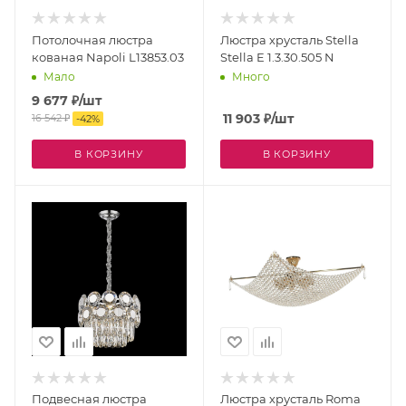
Потолочная люстра
Люстра хрусталь Stella
кованая Napoli L13853.03
Stella E 1.3.30.505 N
Мало
Много
9 677
₽
/шт
11 903
₽
/шт
16 542
₽
-
42
%
В КОРЗИНУ
В КОРЗИНУ
Подвесная люстра
Люстра хрусталь Roma