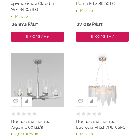
хрустальная Claudia
Roma E 1.3.80.501 G
WE134.05.103
Много
Много
26 873
₽
/шт
27 019
₽
/шт
В КОРЗИНУ
В КОРЗИНУ
Подвесная люстра
Подвесная люстра
Arganie 60133/8
Lucrecia FR5217PL-05FG
Достаточно
Много