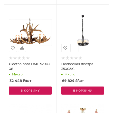
Люстра рога OML-52003-
Подвесная люстра
08
35005/C
Много
Много
32 448
₽
/шт
69 824
₽
/шт
В КОРЗИНУ
В КОРЗИНУ