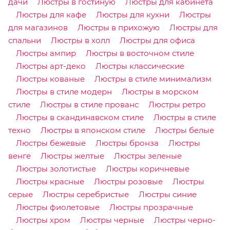
дачи
Люстры в гостиную
Люстры для кабинета
Люстры для кафе
Люстры для кухни
Люстры
для магазинов
Люстры в прихожую
Люстры для
спальни
Люстры в холл
Люстры для офиса
Люстры ампир
Люстры в восточном стиле
Люстры арт-деко
Люстры классические
Люстры кованые
Люстры в стиле минимализм
Люстры в стиле модерн
Люстры в морском
стиле
Люстры в стиле прованс
Люстры ретро
Люстры в скандинавском стиле
Люстры в стиле
техно
Люстры в японском стиле
Люстры белые
Люстры бежевые
Люстры бронза
Люстры
венге
Люстры желтые
Люстры зеленые
Люстры золотистые
Люстры коричневые
Люстры красные
Люстры розовые
Люстры
серые
Люстры серебристые
Люстры синие
Люстры фиолетовые
Люстры прозрачные
Люстры хром
Люстры черные
Люстры черно-