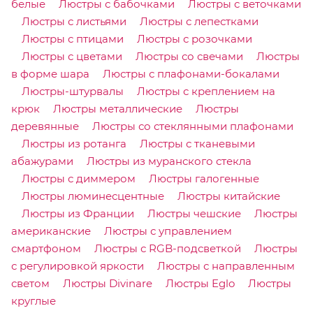
белые
Люстры с бабочками
Люстры с веточками
Люстры с листьями
Люстры с лепестками
Люстры с птицами
Люстры с розочками
Люстры с цветами
Люстры со свечами
Люстры
в форме шара
Люстры с плафонами-бокалами
Люстры-штурвалы
Люстры с креплением на
крюк
Люстры металлические
Люстры
деревянные
Люстры со стеклянными плафонами
Люстры из ротанга
Люстры с тканевыми
абажурами
Люстры из муранского стекла
Люстры с диммером
Люстры галогенные
Люстры люминесцентные
Люстры китайские
Люстры из Франции
Люстры чешские
Люстры
американские
Люстры с управлением
смартфоном
Люстры с RGB-подсветкой
Люстры
с регулировкой яркости
Люстры с направленным
светом
Люстры Divinare
Люстры Eglo
Люстры
круглые