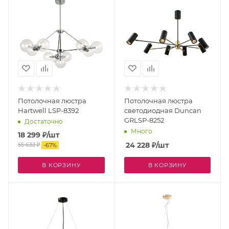
Потолочная люстра
Потолочная люстра
Hartwell LSP-8392
светодиодная Duncan
GRLSP-8252
Достаточно
Много
18 299
₽
/шт
24 228
₽
/шт
55 633
₽
-
67
%
В КОРЗИНУ
В КОРЗИНУ