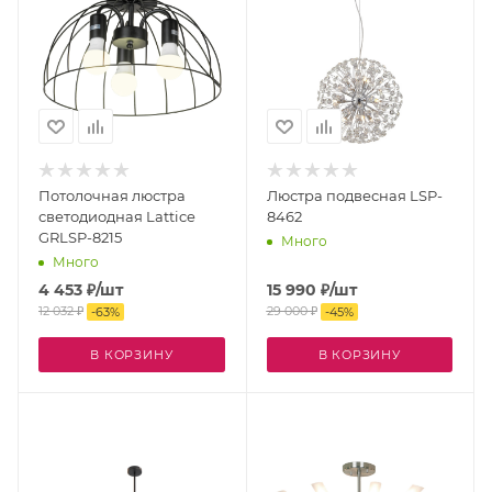
Потолочная люстра
Люстра подвесная LSP-
светодиодная Lattice
8462
GRLSP-8215
Много
Много
4 453
₽
/шт
15 990
₽
/шт
12 032
₽
29 000
₽
-
63
%
-
45
%
В КОРЗИНУ
В КОРЗИНУ