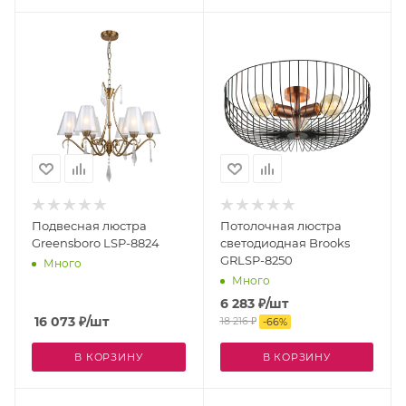
Подвесная люстра
Потолочная люстра
Greensboro LSP-8824
светодиодная Brooks
GRLSP-8250
Много
Много
6 283
₽
/шт
16 073
₽
/шт
18 216
₽
-
66
%
В КОРЗИНУ
В КОРЗИНУ