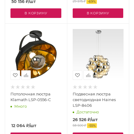
50 156
₽
/шт
29 575
₽
-
69
%
В КОРЗИНУ
В КОРЗИНУ
Потолочная люстра
Подвесная люстра
Klamath LSP-0556-C
светодиодная Haines
LSP-8406
Много
Достаточно
26 526
₽
/шт
12 064
₽
/шт
58 500
₽
-
55
%