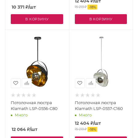
12 404
₽
/шт
10 371
₽
/шт
15 213
₽
-
18
%
В КОРЗИНУ
В КОРЗИНУ
Потолочная люстра
Потолочная люстра
Klamath LSP-0556-C80
Klamath LSP-0557-C160
Много
Много
12 404
₽
/шт
12 064
₽
/шт
15 213
₽
-
18
%