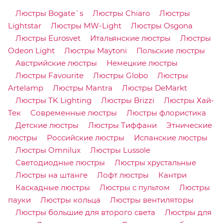
Люстры Bogate`s
Люстры Chiaro
Люстры
Lightstar
Люстры MW-Light
Люстры Osgona
Люстры Eurosvet
Итальянские люстры
Люстры
Odeon Light
Люстры Maytoni
Польские люстры
Австрийские люстры
Немецкие люстры
Люстры Favourite
Люстры Globo
Люстры
Artelamp
Люстры Mantra
Люстры DeMarkt
Люстры TK Lighting
Люстры Brizzi
Люстры Хай-
Тек
Современные люстры
Люстры флористика
Детские люстры
Люстры Тиффани
Этнические
люстры
Российские люстры
Испанские люстры
Люстры Omnilux
Люстры Lussole
Светодиодные люстры
Люстры хрустальные
Люстры на штанге
Лофт люстры
Кантри
Каскадные люстры
Люстры с пультом
Люстры
пауки
Люстры кольца
Люстры вентиляторы
Люстры большие для второго света
Люстры для