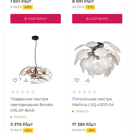
1 601
₽
/шт
8 691
₽
/шт
5 063
₽
20 175
₽
-
68
%
-
57
%
В КОРЗИНУ
В КОРЗИНУ
Подвесная люстра
Потолочная люстра
светодиодная Brooks
Mattina LSQ-4303-04
GRLSP-8246
Много
Много
5 376
₽
/шт
17 385
₽
/шт
17 341
₽
27 829
₽
-
69
%
-
38
%