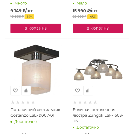
Много
Мало
9 149
₽
/шт
15 990
₽
/шт
10 606
₽
29 000
₽
-
14
%
-
45
%
В КОРЗИНУ
В КОРЗИНУ
Потолочный светильник
Большая потолочная
Costanzo LSL- 9007-01
люстра Zungoli LSF-1603-
06
Достаточно
Достаточно