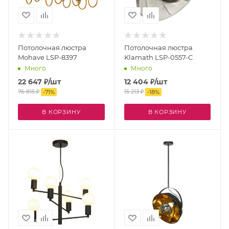
Потолочная люстра
Потолочная люстра
Mohave LSP-8397
Klamath LSP-0557-C
Много
Много
22 647
₽
/шт
12 404
₽
/шт
76 815
₽
15 213
₽
-
71
%
-
18
%
В КОРЗИНУ
В КОРЗИНУ