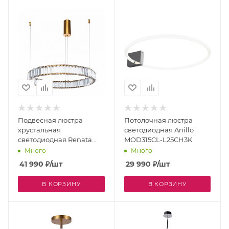
Подвесная люстра
Потолочная люстра
хрустальная
светодиодная Anillo
светодиодная Renata
MOD315CL-L25CH3K
1135/17 SP-36
Много
Много
41 990
₽
/шт
29 990
₽
/шт
В КОРЗИНУ
В КОРЗИНУ