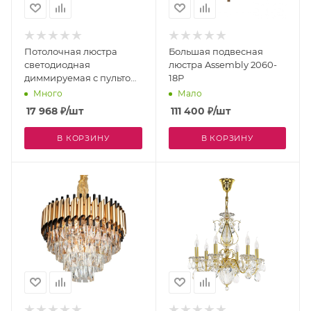
Потолочная люстра
Большая подвесная
светодиодная
люстра Assembly 2060-
диммируемая с пультом
18P
Norbert 5254/99CL
Много
Мало
17 968
₽
/шт
111 400
₽
/шт
В КОРЗИНУ
В КОРЗИНУ