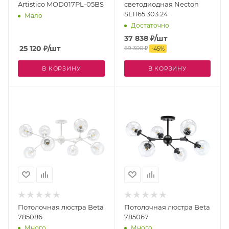
Artistico MOD017PL-05BS
светодиодная Necton
SL1165.303.24
Мало
Достаточно
37 838
₽
/шт
25 120
₽
/шт
69 300
₽
-
45
%
В КОРЗИНУ
В КОРЗИНУ
Потолочная люстра Beta
Потолочная люстра Beta
785086
785067
Много
Много