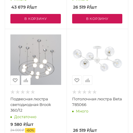
43 679
₽
/шт
26 519
₽
/шт
В КОРЗИНУ
В КОРЗИНУ
Подвесная люстра
Потолочная люстра Beta
светодиодная Brook
785066
360/12
Много
Достаточно
9 580
₽
/шт
26 519
₽
/шт
24 000
₽
-
60
%