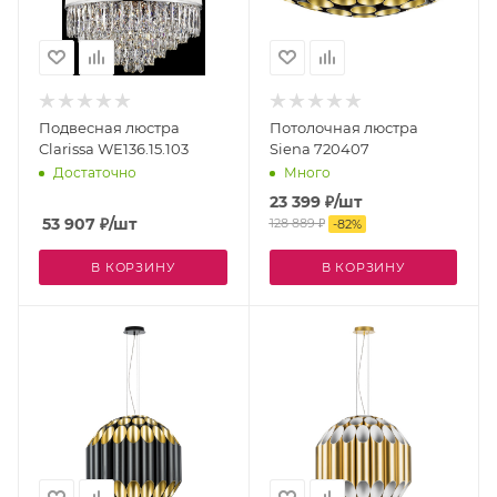
Подвесная люстра
Потолочная люстра
Clarissa WE136.15.103
Siena 720407
Достаточно
Много
23 399
₽
/шт
53 907
₽
/шт
128 889
₽
-
82
%
В КОРЗИНУ
В КОРЗИНУ