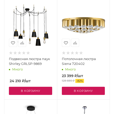
Подвесная люстра паук
Потолочная люстра
Shirley GRLSP-9869
Siena 720402
Много
Много
23 399
₽
/шт
24 210
₽
/шт
128 889
₽
-
82
%
В КОРЗИНУ
В КОРЗИНУ