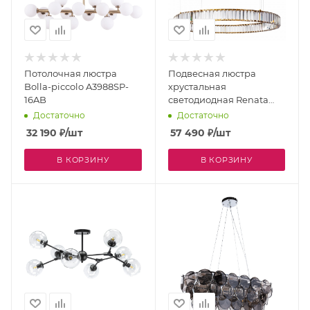
Потолочная люстра
Подвесная люстра
Bolla-piccolo A3988SP-
хрустальная
16AB
светодиодная Renata
1135/17 SP-47
Достаточно
Достаточно
32 190
₽
/шт
57 490
₽
/шт
В КОРЗИНУ
В КОРЗИНУ