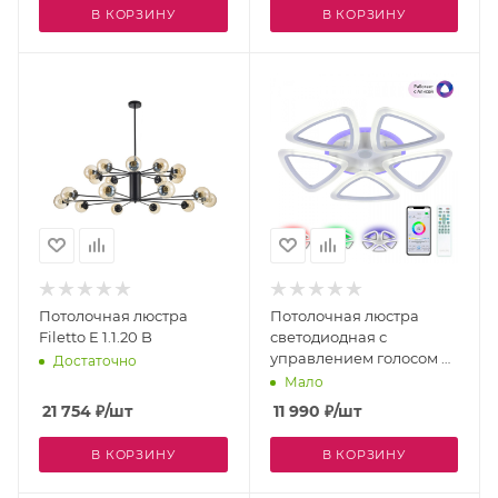
В КОРЗИНУ
В КОРЗИНУ
Потолочная люстра
Потолочная люстра
Filetto E 1.1.20 B
светодиодная с
управлением голосом и
Достаточно
смартфоном с пультом
Мало
регулировкой цветовой
21 754
₽
/шт
11 990
₽
/шт
температуры и яркости
Мальта Смарт
В КОРЗИНУ
В КОРЗИНУ
CL234A250E RGB