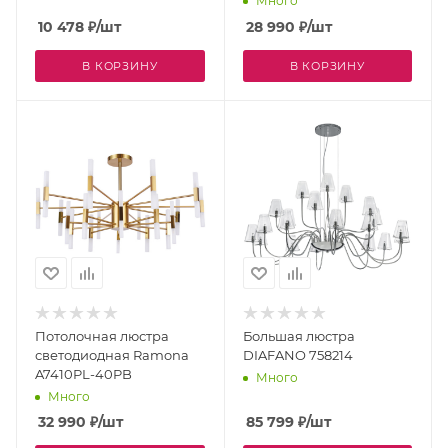
Много
10 478
₽
/шт
28 990
₽
/шт
В КОРЗИНУ
В КОРЗИНУ
Потолочная люстра
Большая люстра
светодиодная Ramona
DIAFANO 758214
A7410PL-40PB
Много
Много
32 990
₽
/шт
85 799
₽
/шт