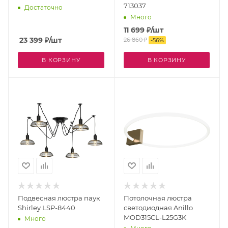
713037
Достаточно
Много
11 699
₽
/шт
23 399
₽
/шт
26 860
₽
-
56
%
В КОРЗИНУ
В КОРЗИНУ
Подвесная люстра паук
Потолочная люстра
Shirley LSP-8440
светодиодная Anillo
MOD315CL-L25G3K
Много