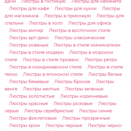
дачи
Люстры в гостиную
Люстры для кабинета
Люстры для кафе
Люстры для кухни
Люстры
для магазинов
Люстры в прихожую
Люстры для
спальни
Люстры в холл
Люстры для офиса
Люстры ампир
Люстры в восточном стиле
Люстры арт-деко
Люстры классические
Люстры кованые
Люстры в стиле минимализм
Люстры в стиле модерн
Люстры в морском
стиле
Люстры в стиле прованс
Люстры ретро
Люстры в скандинавском стиле
Люстры в стиле
техно
Люстры в японском стиле
Люстры белые
Люстры бежевые
Люстры бронза
Люстры
венге
Люстры желтые
Люстры зеленые
Люстры золотистые
Люстры коричневые
Люстры красные
Люстры розовые
Люстры
серые
Люстры серебристые
Люстры синие
Люстры фиолетовые
Люстры прозрачные
Люстры хром
Люстры черные
Люстры черно-