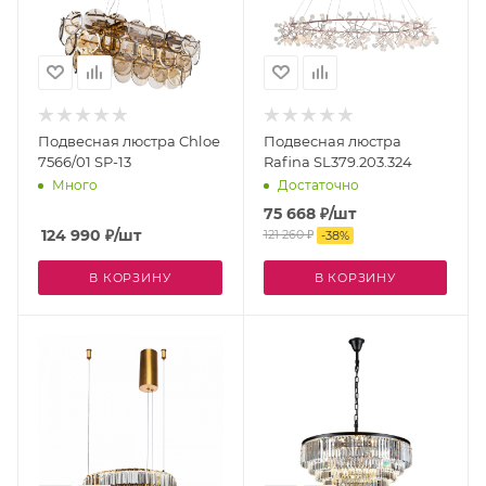
Подвесная люстра Chloe
Подвесная люстра
7566/01 SP-13
Rafina SL379.203.324
Много
Достаточно
75 668
₽
/шт
124 990
₽
/шт
121 260
₽
-
38
%
В КОРЗИНУ
В КОРЗИНУ