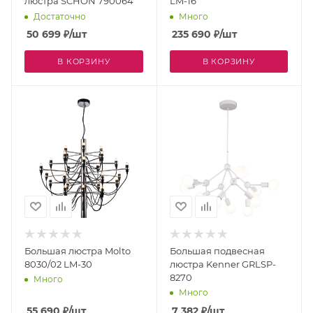
люстра SCHON 790064
LM-16
Достаточно
Много
50 699
₽
/шт
235 690
₽
/шт
В КОРЗИНУ
В КОРЗИНУ
Большая люстра Molto
Большая подвесная
8030/02 LM-30
люстра Kenner GRLSP-
8270
Много
Много
55 690
₽
/шт
7 382
₽
/шт