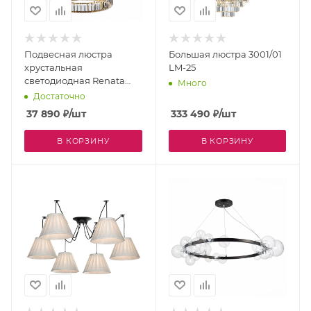
Подвесная люстра
Большая люстра 3001/01
хрустальная
LM-25
светодиодная Renata
Много
1135/17 SP-25
Достаточно
37 890
₽
/шт
333 490
₽
/шт
В КОРЗИНУ
В КОРЗИНУ