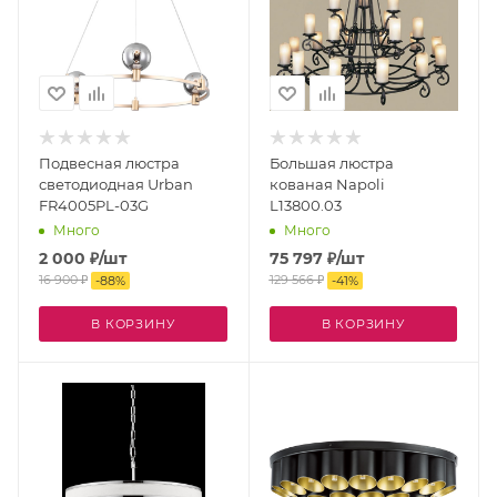
Подвесная люстра
Большая люстра
светодиодная Urban
кованая Napoli
FR4005PL-03G
L13800.03
Много
Много
2 000
₽
/шт
75 797
₽
/шт
16 900
₽
129 566
₽
-
88
%
-
41
%
В КОРЗИНУ
В КОРЗИНУ