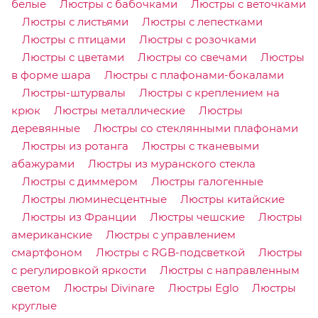
белые
Люстры с бабочками
Люстры с веточками
Люстры с листьями
Люстры с лепестками
Люстры с птицами
Люстры с розочками
Люстры с цветами
Люстры со свечами
Люстры
в форме шара
Люстры с плафонами-бокалами
Люстры-штурвалы
Люстры с креплением на
крюк
Люстры металлические
Люстры
деревянные
Люстры со стеклянными плафонами
Люстры из ротанга
Люстры с тканевыми
абажурами
Люстры из муранского стекла
Люстры с диммером
Люстры галогенные
Люстры люминесцентные
Люстры китайские
Люстры из Франции
Люстры чешские
Люстры
американские
Люстры с управлением
смартфоном
Люстры с RGB-подсветкой
Люстры
с регулировкой яркости
Люстры с направленным
светом
Люстры Divinare
Люстры Eglo
Люстры
круглые