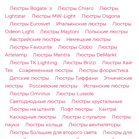
Люстры Bogate`s
Люстры Chiaro
Люстры
Lightstar
Люстры MW-Light
Люстры Osgona
Люстры Eurosvet
Итальянские люстры
Люстры
Odeon Light
Люстры Maytoni
Польские люстры
Австрийские люстры
Немецкие люстры
Люстры Favourite
Люстры Globo
Люстры
Artelamp
Люстры Mantra
Люстры DeMarkt
Люстры TK Lighting
Люстры Brizzi
Люстры Хай-
Тек
Современные люстры
Люстры флористика
Детские люстры
Люстры Тиффани
Этнические
люстры
Российские люстры
Испанские люстры
Люстры Omnilux
Люстры Lussole
Светодиодные люстры
Люстры хрустальные
Люстры на штанге
Лофт люстры
Кантри
Каскадные люстры
Люстры с пультом
Люстры
пауки
Люстры кольца
Люстры вентиляторы
Люстры большие для второго света
Люстры для